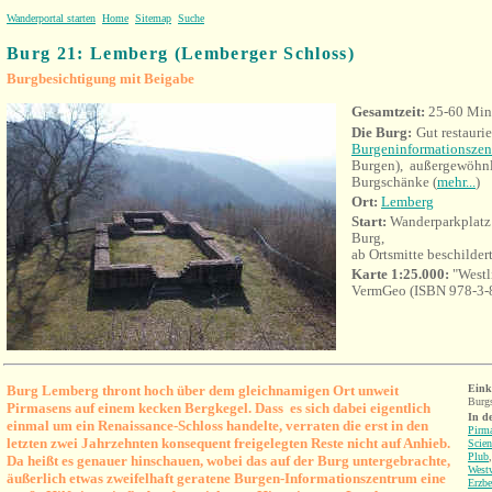
Wanderportal starten
Home
Sitemap
Suche
Burg 21: Lemberg (Lemberger Schloss)
Burgbesichtigung mit Beigabe
Gesamtzeit:
25-60 Min
Die Burg:
Gut restauri
Burgeninformationsze
Burgen), außergewöhnl
Burgschänke (
mehr...
)
Ort:
Lemberg
Start:
Wanderparkplatz 
Burg,
ab Ortsmitte beschilder
Karte 1:25.000:
"Westl
VermGeo (ISBN 978-3-
Burg Lemberg thront hoch über dem gleichnamigen Ort unweit
Eink
Burg
Pirmasens auf einem kecken Bergkegel. Dass es sich dabei eigentlich
In d
einmal um ein Renaissance-Schloss handelte, verraten die erst in den
Pirm
letzten zwei Jahrzehnten konsequent freigelegten Reste nicht auf Anhieb.
Scien
Plub
Da heißt es genauer hinschauen, wobei das auf der Burg untergebrachte,
West
äußerlich etwas zweifelhaft geratene Burgen-Informationszentrum eine
Erzbe