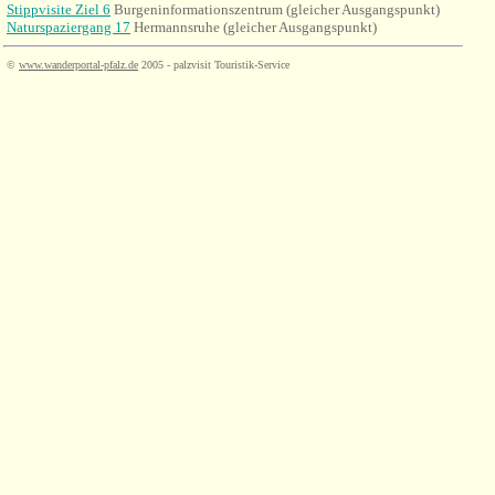
Stippvisite Ziel 6
Burgeninformationszentrum (gleicher Ausgangspunkt)
Naturspaziergang 17
Hermannsruhe (gleicher Ausgangspunkt)
©
www.wanderportal-pfalz.de
2005 - palzvisit Touristik-Service