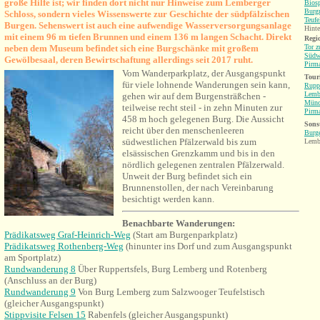
große Hilfe ist; wir finden dort nicht nur Hinweise zum Lemberger
Bios
Burgr
Schloss, sond
ern vieles Wissenswerte zur Geschichte der südpfälzischen
Teufe
Burgen. Sehenswert ist auch eine aufwendige Wasserversorgungsanlage
Hinte
mit einem 96 m tiefen Brunnen und einem 136 m langen Schacht. Direkt
Regio
neben dem Museum befindet sich eine Burgschänke mit großem
Tor 
Südw
Gewölbesaal, deren Bewirtschaftung allerdings seit 2017 ruht.
Pirm
Vom Wanderparkplatz, der Ausgangspunkt
Tour
für viele lohnende Wanderungen sein kann,
Ruppe
Lemb
gehen wir auf dem Burgensträßchen -
Münc
teilweise recht steil - in zehn Minuten zur
Pirm
458 m hoch gelegenen
Burg.
Die Aussicht
Sonst
reicht über den menschenleeren
Burg
südwestlichen Pfälzerwald bis zum
Lemb
elsässischen Grenzkamm und bis in den
nördlich gelegenen zentralen Pfälzerwald.
Unweit der Burg befindet sich ein
Brunnenstollen, der nach Vereinbarung
besichtigt werden kann.
Benachbarte Wanderungen:
Prädikatsweg Graf-Heinrich-Weg
(Start am Burgenparkplatz)
Prädikatsweg Rothenberg-Weg
(hinunter ins Dorf und zum Ausgangspunkt
am Sportplatz)
Rundwanderung 8
Über Ruppertsfels, Burg Lemberg und Rotenberg
(Anschluss an der Burg)
Rundwanderung 9
Von Burg Lemberg zum Salzwooger Teufelstisch
(gleicher Ausgangspunkt)
Stippvisite Felsen 15
Rabenfels (gleicher Ausgangspunkt)