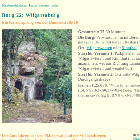
Wanderportal starten
Home
Sitemap
Suche
Burg 22: Wilgartaburg
Ein Katzensprung von der Bundesstraße 10
Gesamtzeit:
35-80 Minuten
Die Burg:
Verwunschen in mittlerer
gelegene Ruine mit kargen Resten (
m
Ort:
Wilgartswiesen
oder
Rinnthal
Start für Variante 1:
Parkplatz an d
Wilgartswiesen und Rinnthal (nur a
anzufahren; wer aus Richtung Landa
Wilgartswiesen und wendet dort)
Start für Variante 2:
Ortsmitte Wilga
Durchgangsstraße)
Karten 1:25.000:
"V
om Johanniskre
(
ISBN 978-3-89637-401-1) oder "Hau
Pietruska-Verlag (ISBN 978-3-9348
Der Autofahrer, der den Pfälzerwald auf der vielbefahrenen
In d
Wasga