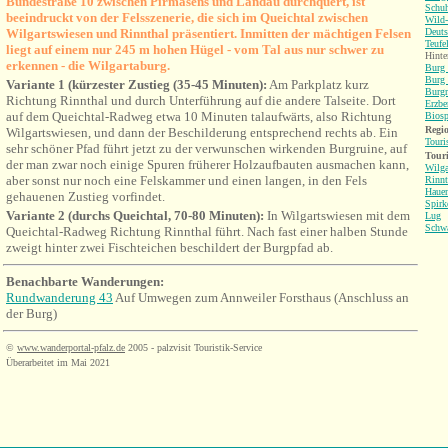
Bundestraße 10 zwischen Pirmasens und Landau durchquert, ist
Schu
beeindruckt von der Felsszenerie, die sich im Queichtal zwischen
Wild-
Wilgartswiesen und Rinnthal präsentiert. Inmitten der mächtigen Felsen
Deuts
Teufe
liegt auf einem nur 245 m hohen Hügel - vom Tal aus nur schwer zu
Hinte
erkennen - die Wilgartaburg.
Burg 
Burg 
Variante 1 (kürzester Zustieg (35-45 Minuten):
Am Parkplatz kurz
Burgr
Richtung Rinnthal und durch Unterführung auf die andere Talseite. Dort
Erzbe
auf dem Queichtal-Radweg etwa 10 Minuten talaufwärts, also Richtung
Biosp
Regio
Wilgartswiesen, und dann der Beschilderung entsprechend rechts ab. Ein
Touri
sehr schöner Pfad führt jetzt zu der verwunschen wirkenden Burgruine,
auf
Tour
der man zwar noch einige Spuren früherer Holzaufbauten ausmachen kann,
Wilga
aber sonst nur noch eine Felskammer und einen langen, in den Fels
Rinnt
Hauen
gehauenen Zustieg vorfindet.
Spirk
Variante 2 (
durchs Queichtal,
70-80 Minuten):
In
Wilgartswiesen mit dem
Lug
Schw
Queichtal-Radweg
Richtung Rinnthal führt. Nach fast einer halben Stunde
zweigt hinter zwei Fischteichen beschildert der Burgpfad ab.
Benachbarte Wanderungen:
Rundwanderung 43
Auf Umwegen zum Annweiler Forsthaus (Anschluss an
der Burg)
©
www.wanderportal-pfalz.de
2005 - palzvisit Touristik-Service
Überarbeitet im Mai 2021