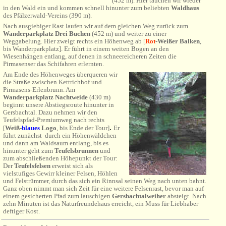
(452 m). Hier tauchen wir wieder
in den Wald ein und kommen schnell hinunter zum beliebten
Waldhaus
des Pfälzerwald-Vereins (390 m).
Nach ausgiebiger Rast laufen wir auf dem gleichen Weg zurück zum
Wanderparkplatz
Drei Buchen
(452 m) und
weiter zu einer
Weggabelung. Hier zweigt rechts ein Höhenweg ab
[
Rot
-Weißer Balken
,
bis Wanderparkplatz]. Er führt in einem weiten Bogen an
den
Wiesenhängen entlang, auf denen in schnee
reicheren Zeiten die
Pirmasenser das Schifahren erlernten.
Am Ende des Höhenweges überqueren wir
die Straße zwischen Kettrichhof und
Pirmasens-Erlenbrunn.
Am
Wanderparkplatz Nachtweide
(430 m)
beginnt unsere Abstiegsroute hinunter in
Gersbachtal. Dazu nehmen wir den
Teufelspfad-Premiumweg nach rechts
.
[
Weiß-
blaues
Logo
, bis Ende der Tour]
Er
führt zunächst durch ein Höhenwäldchen
und dann am Waldsaum entlang, bis es
hinunter geht zum
Teufelsbrunnen
und
zum abschließenden Höhepunkt der Tour:
Der
Teufelsfelsen
erweist sich als
vielstufiges Gewirr kleiner Felsen, Höhlen
und Felstrümmer, durch das sich ein Rinnsal seinen Weg nach unten bahnt.
Ganz oben nimmt man sich Zeit für eine weitere Felsenrast, bevor man auf
einem gesicherten Pfad zum lauschigen
Gersbachtalweiher
absteigt. Nach
zehn Minuten ist das Naturfreundehaus erreicht, ein Muss für Liebhaber
deftiger Kost.