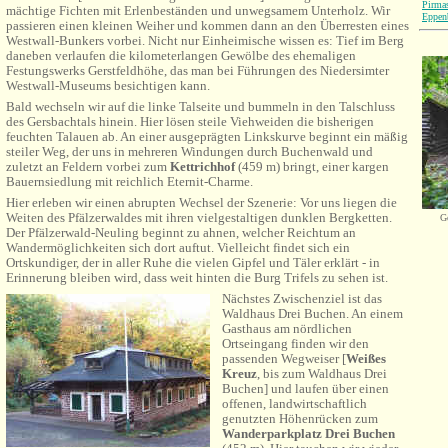
Pirma
mächtige Fichten mit Erlenbeständen und unwegsamem Unterholz. Wir
Eppen
passieren einen kleinen Weiher und kommen dann an den Überresten eines
Westwall-Bunkers vorbei. Nicht nur Einh
eimische wissen es: Tief im Berg
daneben verlaufen die kilometerlangen Gewölbe des ehemaligen
Festungswerks Gerstfeldhöhe, das man bei Führungen des Niedersimter
Westwall-Museums besichtigen kann.
Bald wechseln wir auf die linke Talseite und bummeln in den Talschluss
des Gersbachtals hinein. Hier lösen steile Viehweiden die bisherigen
feuchten Talauen ab. An einer ausgeprägten Linkskurve beginnt ein mäßig
steiler Weg, der uns in mehreren Windungen durch Buchenwald und
zuletzt an Feldern vorbei zum
Kettrichhof
(459 m) bringt, einer kargen
Bauernsiedlung mit reichlich Eternit-Charme.
Hier erleben wir einen abrupten Wechsel der Szenerie:
Vor uns liegen die
Weiten des Pfälzerwaldes mit ihren vielgestaltigen dunklen Bergketten.
Ge
Der Pfälzerwald-Neuling beginnt zu ahnen, welcher Reichtum an
Wandermöglichkeiten
sich
dort auftut. Vielleicht findet sich ein
Ortskundiger, der in aller Ruhe die vielen Gipfel und Täler erklärt - in
Erinnerung bleiben wird, dass weit hinten die Burg Trifels zu sehen ist.
Nächstes Zwischenziel ist das
Waldhaus Drei Buchen. An
einem
Gasthaus
am nördlichen
Ortseingang finden wir den
passenden Wegweiser [
Weißes
Kreuz
, bis zum Waldhaus Drei
Buchen] und laufen über einen
offenen, landwirtschaftlich
genutzten Höhenrücken zum
Wanderparkplatz
Drei Buchen