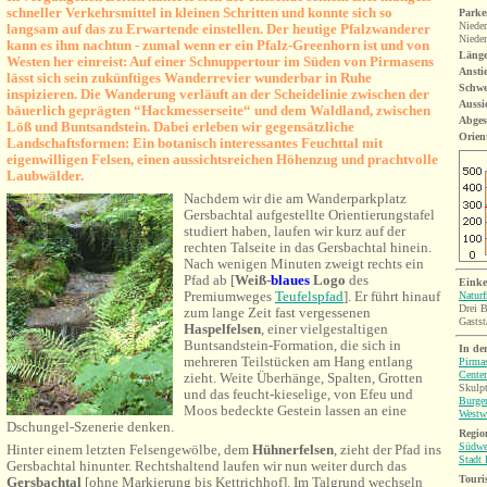
schneller Verkehrsmittel in kleinen Schritten und konnte sich so
Parke
Nieder
langsam auf das zu Erwartende einstellen. Der heutige Pfalzwanderer
Nieder
kann es ihm nachtun - zumal wenn er ein Pfalz-Greenhorn ist und von
Länge
Westen her einreist: Auf einer Schnuppertour im Süden von Pirmasens
Ansti
lässt sich sein zukünftiges Wanderrevier wunderbar in Ruhe
Schwe
inspizieren. Die Wanderung verläuft an der Scheidelinie zwischen der
Aussi
bäuerlich geprägten “Hackmesserseite“ und dem Waldland, zwischen
Abges
Löß und Buntsandstein. Dabei erleben wir gegensätzliche
Orien
Landschaftsformen: Ein botanisch interessantes Feuchttal mit
eigenwilligen Felsen, einen aussichtsreichen Höhenzug und prachtvolle
Laubwälder.
Nachdem wir die am Wanderparkplatz
Gersbachtal aufgestellte Orientierungstafel
studiert haben, laufen wir kurz auf der
rechten Talseite in das Gersbachtal hinein.
Nach wenigen Minuten zweigt rechts ein
Pfad ab [
Weiß-
blaues
Logo
des
Einke
Premiumweges
Teufelspfad
]. Er führt hinauf
Naturf
Drei 
zum lange Zeit fast vergessenen
Gastst
Haspelfels
en
, einer vielgestaltigen
Buntsandstein-Formation, die sich in
In de
mehreren Teilstücken am Han
g entlang
Pirma
Center
zieht. Weite Überhänge, Spalten, Grotten
Skulpt
und das feucht-kieselige, von Efeu und
Burge
Moos bedeckte Gestein lassen an eine
Westw
Dschungel-Szenerie denken.
Region
Südwe
Hinter einem letzten Felsengewölbe, dem
Hühnerfelsen
, zieht der Pfad ins
Stadt 
Gersbachtal hinunter.
Rechtshaltend laufen wir nun weiter durch das
Touri
Gersbachtal
[ohne Markierung bis Kettrichhof]. Im Talgrund wechseln