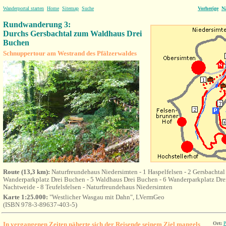
Wanderportal starten
Home
Sitemap
Suche
Vorherige
N
Rundwanderung 3:
Durchs Gersbachtal zum Waldhaus Drei
Buchen
Schnuppertour am Westrand des Pfälzerwaldes
Route (13,3 km):
Naturfreundehaus Niedersimten
- 1 Haspelfelsen - 2 Gersbachtal 
Wanderparkplatz Drei Buchen - 5 Waldhaus Drei Buchen - 6 Wanderparkplatz Dre
Nachtweide - 8 Teufelsfelsen -
Naturfreundehaus Niedersimten
Karte 1:25.000:
"Westlicher Wasgau mit Dahn", LVermGeo
(ISBN 978-3-89637-403-5)
In vergangenen Zeiten
näherte sich der Reisende seinem Ziel mangels
Ort:
P