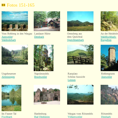
Fotos 151-165
Vom Rehberg in den Wasgau
Landauer Hütte
Orensberg aus
An der Heidelsb
Annweiler
/
Dernbach
dem Queichtal
Waldfischbach-
Waldrohrbach
Queichhambach
Burgalben
Ungeheuersee
Napoleonsfels
Rastplatz
Rehbergturm
Altleiningen
Bruchweiler
Schöne Aussicht
Annweiler
Leimen
Im Fauner Tal
Hardenburg
Wasgau vom Rötzenfels
Rötzenfels
Fischbach
Bad Dürkheim
Völkersweiler
Dimbach