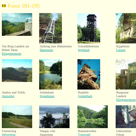
Fotos 181-195
Von Burg Landeck zur
Aufstieg zum Hühnerstein
Schindhübelturm
Kippfelsen
Hohen Tanne
Hauenstein
Iggelbach
Leimen
Klingenmünster
Anebos und Trifels
Stüdenbach
Rauhfels
Burgruine
Annweiler
Eppenbrunn
Spirkelbach
Landeck
Klingenmünster
Finstersteig
Wasgau vom
Brauntalweiher
Gebrochener
Heltersberg
Jüngstberg
Trippstadt
Felsen