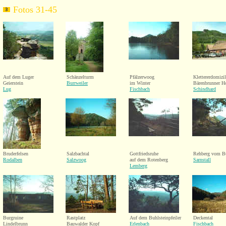
Fotos 31-45
Auf dem Luger
Schänzelturm
Pfälzerwoog
Klettererdomizil
Geierstein
Burrweiler
im Winter
Bärenbrunner H
Lug
Fischbach
Schindhard
Bruderfelsen
Salzbachtal
Gottfriedsruhe
Rehberg vom Bu
Rodalben
Salzwoog
auf dem Rotenberg
Sarnstall
Lemberg
Burgruine
Rastplatz
Auf dem Buhlsteinpfeiler
Deckental
Lindelbrunn
Bauwalder Kopf
Erlenbach
Fischbach