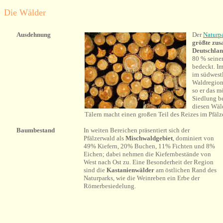
Die Wälder
Ausdehnung
Der
Naturpa
größte zu
Deutschlan
80 %
seine
bedeckt. Im
im südwestl
Waldregion
so er das m
Siedlung be
diesen Wäl
Tälern macht einen großen Teil des Reizes im Pfälz
Baumbestand
In weiten Bereichen präsentiert sich der
Pfälzerwald als
Mischwaldgebiet
, dominiert von
49% Kiefern, 20% Buchen, 11% Fichten und 8%
Eichen; dabei nehmen die Kiefernbestände von
West nach Ost zu. Eine Besonderheit der Region
sind die
Kastanienwälder
am östlichen Rand des
Naturparks, wie die Weinreben ein Erbe der
Römerbesiedelung.