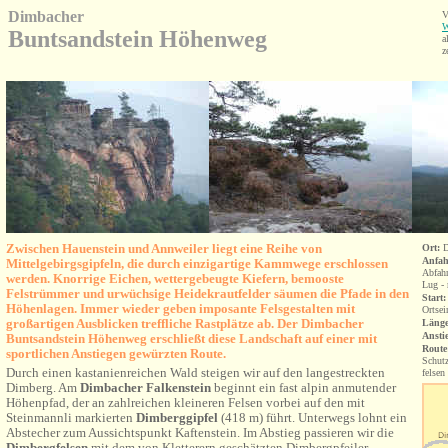
Dimbacher
W
Buntsandstein Höhenweg
a
z
Zwischen Hauenstein und Annweiler liegt eine Reihe von
Ort:
Anfah
Mittelgebirgsgipfeln, die durch einzigartige Kammwege erschlossen
Abfahr
werden. Knorrige Eichen, wettergebeugte Kiefern, bemooste
Lug - 
Felstrümmer und urwüchsige Heidekrautfelder säumen die Pfade in den
Start:
Höhenlagen. Immer wieder geben imposante Felsgestalten mit
Ortse
großartigen Ausblicken
treffliche Rastplätze ab. Der Dimbacher
Länge
Ansti
Buntsandstein Höhenweg erschließt diese Landschaft auf einer mit
Route
sportlichen Anstiegen gewürzten Route.
Schutz
Durch einen kastanienreichen Wald steigen wir auf den langestreckten
felsen
Dimberg. Am
Dimbacher Falkenstein
beginnt ein fast alpin anmutender
Höhenpfad, der an zahlreichen kleineren Felsen vorbei auf den mit
Steinmannli markierten
Dimberggipfel
(418 m) führt. Unterwegs lohnt ein
Abstecher zum Aussichtspunkt Kaftenstein. Im Abstieg passieren wir die
Dimbergfelsen
mit dem von Kletterern geschätzten Dimbergpfeiler.