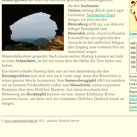
An den
Isselmann-
Steinen
entlang (Blick zum Luger
Geierstein,
Geiersteine-Tour
)
steigen wir jetzt auf den
Rötzenberg
(459 m), von dem ein
luftiger Kammpfad zum
Rötzenfels
zieht, einem kollosalen
Zoom
Felsenriff mit unvergleichlicher
Aussicht in den südlichen Wasgau
(der Zugang zum vorderen Fels ist
manchmal wegen
Wanderfalkenbrut gesperrt). Nach einem steilen Abstieg kommen wir bald
zu einer
Schutzhütte
, an der wir etwas über die Hälfte der Tour hinter uns
haben.
Ein letzter scharfer Anstieg führt nun auf den Immersberg mit den
Kieeungerfelsen
(wer sich weit nach vorne wagt, kann den Rötzenfels in
Karte
seiner ganzen Wucht bestaunen). Vom
Immersberggipfel
(463 m) wandern
Verla
Einke
wir an bizarren Felsknubbeln vorbei zum
Häuselstein
, einem exquisiten
Abste
Rastplatz über dem Dörfchen Darstein. Auf einem beschaulichen
Region
Höhenweg am
Hockköpfel
können wir nun unsere Erlebnisse Revue
Touri
passieren lassen, um dann steil ins verträumte Dörfchen Dimbach hinab zu
Südwe
steigen.
Besuc
Schu
Hauen
©
www.wanderportal-pfalz.de
2012 - palzvisit Touristik-Service