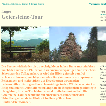
Wanderportal starten
Home
Sitemap
Suche
Vorheriger
Näch
Luger
Vom
Wande
Geiersteine-Tour
als 
zertifi
Die Formenvielfalt der bis zu sechzig Meter hohen Buntsandsteinfelsen
Ort:
L
Anrei
macht den südlichen Pfälzerwald zu einem einzigartigen Naturerlebnis.
zwisch
Schon aus den Tallagen heraus wird der Blick gefesselt von frei
Wilgar
stehenden Türmen, mächtigen aus den Bergkämmen hervorspringen
Start:
Felsrampen und majestätisch auf Kegelbergen thronenden
Länge
Felsenschiffen. Dazu gesellen sich unzählige in den Wäldern versteckte
Anstie
Felsgestalten: teilweise kilometerlange an die Bergflanken geschmiegte
Route
Hangfelsen, bizarre Tischfelsen oder skurrile Felsenknubbel. Die
Hornst
Luger 
Geiersteine-Tour schenkt uns auf einer kurzen Runde über den
Hornst
Heischberg einen tiefen Einblick in diese pfälzischen
Kastan
Buntsandsteinwunder.