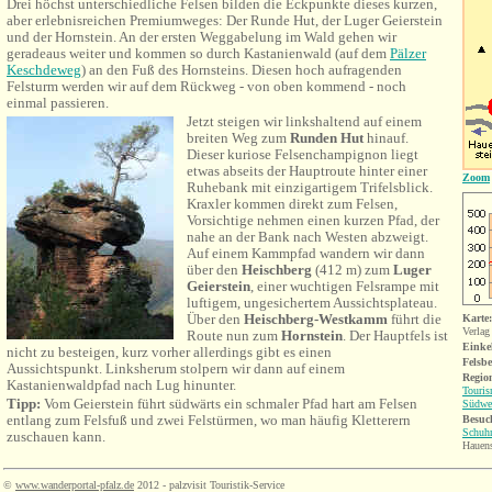
Drei höchst unterschiedliche Felsen bilden die Eckpunkte dieses kurzen,
aber erlebnisreichen Premiumweges: Der Runde Hut, der Luger Geierstein
und der Hornstein. An der ersten Weggabelung im Wald gehen wir
geradeaus weiter und kommen so durch Kastanienwald (auf dem
Pälzer
Keschdeweg
) an den Fuß des Hornsteins. Diesen hoch aufragenden
Felsturm werden wir auf dem Rückweg - von oben kommend - noch
einmal passieren.
Jetzt steigen wir linkshaltend auf einem
breiten Weg zum
Runden Hut
hinauf.
Dieser kuriose Felsenchampignon liegt
etwas abseits der Hauptroute hinter einer
Zoom
Ruhebank mit einzigartigem Trifelsblick.
Kraxler kommen direkt zum Felsen,
Vorsichtige nehmen einen kurzen Pfad, der
nahe an der Bank nach Westen abzweigt.
Auf einem Kammpfad wandern wir dann
über den
Heischberg
(412 m) zum
Luger
Geierstein
, einer wuchtigen Felsrampe mit
luftigem, ungesichertem Aussichtsplateau.
Über den
Heischberg-Westkamm
führt die
Karte
Verlag
Route nun zum
Hornstein
. Der Hauptfels ist
Einke
nicht zu besteigen, kurz vorher allerdings gibt es einen
Felsbe
Aussichtspunkt. Linksherum stolpern wir dann auf einem
Region
Kastanienwaldpfad nach Lug hinunter.
Touris
Tipp:
Vom Geierstein führt südwärts ein schmaler Pfad hart am Felsen
Südwes
entlang zum Felsfuß und zwei Felstürmen, wo man häufig Kletterern
Besuc
Schuh
zuschauen kann.
Hauens
©
www.wanderportal-pfalz.de
2012 - palzvisit Touristik-Service