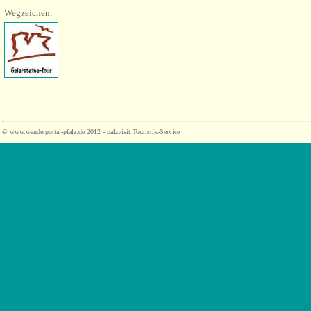
Wegzeichen:
©
www.wanderportal-pfalz.de
2012 - palzvisit Touristik-Service