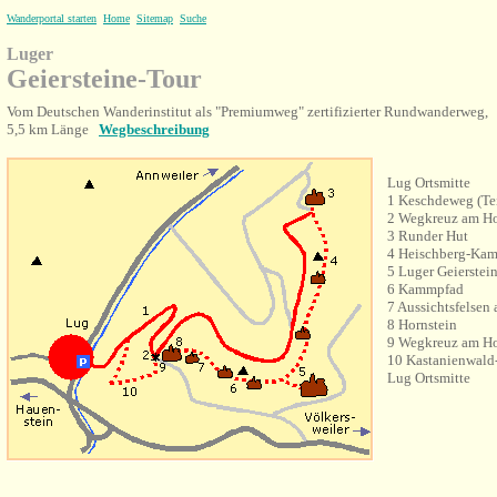
Wanderportal starten
Home
Sitemap
Suche
Luger
Geiersteine-Tour
Vom Deutschen Wanderinstitut als "Premiumweg" zertifizierter Rundwanderweg,
5,5 km Länge
Wegbeschreibung
Lug Ortsmitte
1 Keschdeweg (Tei
2 Wegkreuz am Ho
3 Runder Hut
4 Heischberg-Ka
5 Luger Geierstei
6 Kammpfad
7 Aussichtsfelsen
8 Hornstein
9 Wegkreuz am Ho
10 Kastanienwald
Lug Ortsmitte