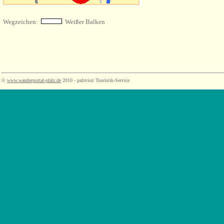
Wegzeichen:
Weißer Balken
©
www.wanderportal-pfalz.de
2010 - palzvisit Touristik-Service