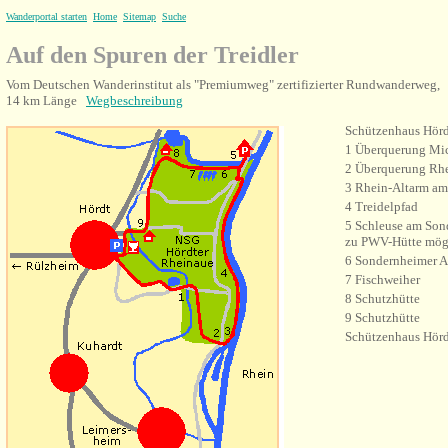
Wanderportal starten
Home
Sitemap
Suche
Auf den Spuren der Treidler
Vom Deutschen Wanderinstitut als "Premiumweg" zertifizierter Rundwanderweg,
14 km Länge
Wegbeschreibung
Schützenhaus Hörd
1 Überquerung Mic
2 Überquerung Rhe
3 Rhein-Altarm am
4 Treidelpfad
5 Schleuse am Son
zu PWV-Hütte mög
6 Sondernheimer A
7 Fischweiher
8 Schutzhütte
9 Schutzhütte
Schützenhaus Hörd