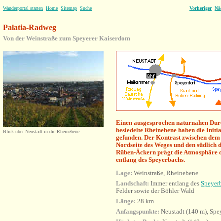
Wanderportal starten
Home
Sitemap
Suche
Vorheriger
Nä
Palatia-Radweg
Von der Weinstraße zum Speyerer Kaiserdom
Einen ausgesprochen naturnahen Durc
besiedelte Rheinebene haben die Init
Blick über Neustadt in die Rheinebene
gefunden. Der Kontrast zwischen dem
Nordseite des Weges und den südlich 
Rüben-Äckern prägt die Atmosphäre 
entlang des Speyerbachs.
Lage:
Weinstraße, Rheinebene
Landschaft:
Immer
entlang des
Speyer
Felder sowie der Böhler Wald
Länge:
28 km
Anfangspunkte:
Neustadt (140 m), Spe