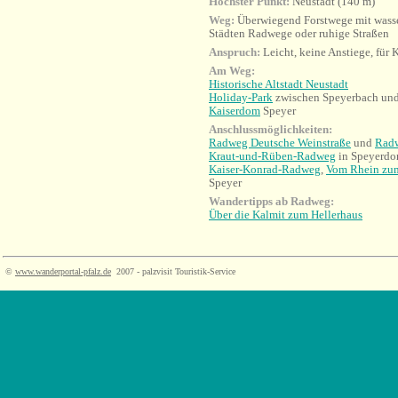
Höchster Punkt:
Neustadt (140 m)
Weg:
Überwiegend Forstwege mit wass
Städten Radwege oder ruhige Straßen
Anspruch:
Leicht, keine Anstiege, für 
Am Weg:
Historische Altstadt Neustadt
Holiday-Park
zwischen Speyerbach un
Kaiserdom
Speyer
Anschlussmöglichkeiten:
Radweg Deutsche Weinstraße
und
Radw
Kraut-und-Rüben-
Radweg
in Speyerdo
Kaiser-Konrad-Radweg
,
Vom Rhein zu
Speyer
Wandertipps ab Radweg:
Über die Kalmit zum Hellerhaus
©
www.wanderportal-pfalz.de
2007 - palzvisit Touristik-Service