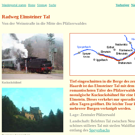
Wanderportal starten
Home
Sitemap
Suche
Vorheriger
Nä
Radweg Elmsteiner Tal
Von der Weinstraße in die Mitte des Pfälzerwaldes
Tief eingeschnitten in die Berge des z
Kuckucksbähnel
Haardt ist das Elmsteiner Tal mit dem
romantischsten Täler des Pfälzerwalde
nostalgische Kuckucksbähnel für eine
Elmstein. Dieses verkehrt nur sporadi
allen Tagen geöffnet. Die leichte Tou
mehrerer Burgen verknüpft werden.
Lage:
Zentraler Pfälzerwald
Landschaft:
Belebtes Tal zwischen Neus
schönes stilleres Tal mit steilen Waldfl
entlang des
Speyerbachs