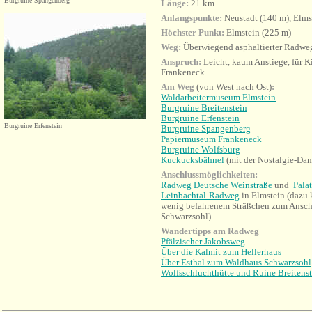
Burgruine Spangenberg
Länge:
21 km
Anfangspunkte:
Neustadt (140 m), Elms
Höchster Punkt:
Elmstein (225 m)
Weg:
Überwiegend asphaltierter Radwe
Anspruch:
Leicht, kaum Anstiege, für K
Frankeneck
Am Weg
(von West nach Ost)
:
Waldarbeitermuseum Elmstein
Burgruine Breitenstein
Burgruine Erfenstein
Burgruine Erfenstein
Burgruine Spangenberg
Papiermuseum Frankeneck
Burgruine Wolfsburg
Kuckucksbähnel
(mit der Nostalgie-Dam
Anschlussmöglichkeiten:
Radweg Deutsche Weinstraße
und
Pala
Leinbachtal-Radweg
in Elmstein (dazu 
wenig befahrenem Sträßchen zum Ansc
Schwarzsohl)
Wandertipps am Radweg
Pfälzischer Jakobsweg
Über die Kalmit zum Hellerhaus
Über Esthal zum Waldhaus Schwarzsohl
Wolfsschluchthütte und Ruine Breitenst