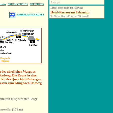
Anzeigen:
chster
DRUCKVERSION
PDF-DRUCK
Direkt oder nahe am Radweg:
Hotel-Restaurant Felsentor
FAHRPLANAUSKUNFT
Ihr Tor zu Gastlichkeit im Pfälzerwald
t des nördlichen Wasgaus
Radweg. Die Route ist eine
 Teil des Queichtal-Radweges,
diesem zum Klingbach-Radweg
nmitten felsgekrönter Berge
nnweiler (179 m)