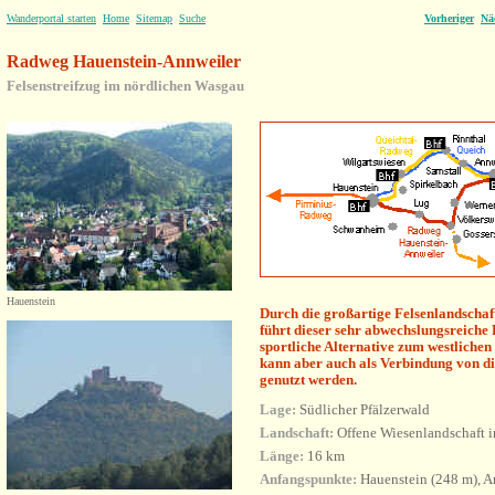
Wanderportal starten
Home
Sitemap
Suche
Vorheriger
Nä
Radweg Hauenstein-Annweiler
Felsenstreifzug im nördlichen Wasgau
Hauenstein
Durch die großartige Felsenlandschaf
führt dieser sehr abwechslungsreiche 
sportliche Alternative zum westlichen
kann aber auch als Verbindung von 
genutzt werden.
Lage:
Südlicher Pfälzerwald
Landschaft:
Offene Wiesenlandschaft i
Länge:
16 km
Anfangspunkte:
Hauenstein (248 m), A