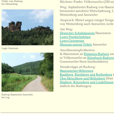
Trifels vom Radweg
Höchster Punkt:
Völkersweiler (290 m
bei Wernersberg
Weg:
Asphaltierter Radweg von Hauenst
betonierter autofreier Wirtschaftsweg,
Wernersberg und Annweiler
Anspruch:
Mittel wegen einiger Steigu
von Wernersberg nach Annweiler, nicht 
Am Weg:
Deutsches Schuhmuseum
Hauenstein
Luger Friedrichsfelsen
Luger Geiersteine
Museum unterm Trifels
Annweiler
Luger Geierstein
Anschlussmöglichkeiten:
In Hauenstein an
Pirminius-Radweg
un
in Völkersweiler an
Klingbach-Radweg
Gossersweiler-Stein hinüberfahren)
Wandertipps ab Radweg:
Hauensteiner Höhenweg
Rauhberg, Rindsberg und Rothenberg
(
Über Heischberg und Höllenberg
(Start
Dimberg, Rötzenberg und Lindelbrunn
südlich des Radweges)
Radweg Hauenstein-Annweiler
bei Lug