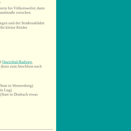
)
ein bis Völkersweiler, dann
 Landstraße zwischen
ngen und der Straßenabfahrt
für kleine Kinder
d
Queichtal-Radweg
,
(kurz zum Anschluss nach
Start in Wernersberg)
 in Lug)
(Start in Dimbach etwas