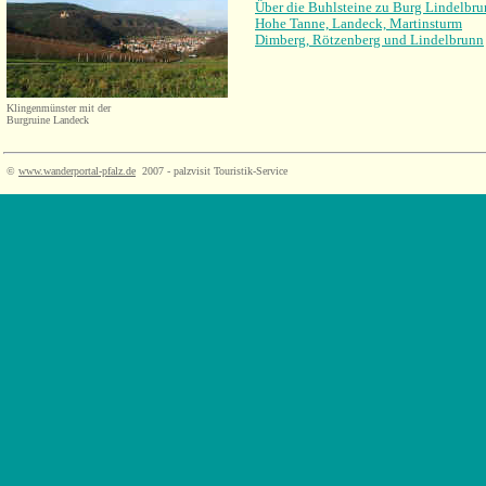
Über die Buhlsteine zu Burg Lindelbr
Hohe Tanne, Landeck, Martinsturm
Dimberg, Rötzenberg und Lindelbrunn
Klingenmünster mit der
Burgruine Landeck
©
www.wanderportal-pfalz.de
2007 - palzvisit Touristik-Service