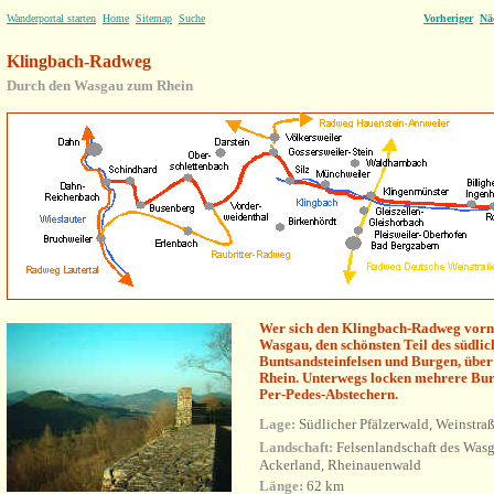
Wanderportal starten
Home
Sitemap
Suche
Vorheriger
Nä
Klingbach-Radweg
Durch den Wasgau zum Rhein
Wer sich den Klingbach-Radweg vorn
Wasgau, den schönsten Teil des südlic
Buntsandsteinfelsen und Burgen, über 
Rhein. Unterwegs locken mehrere Burg
Per-Pedes-Abstechern.
Lage:
Südlicher Pfälzerwald, Weinstra
Landschaft:
Felsenlandschaft des Wasg
Ackerland, Rheinauenwald
Länge:
62 km