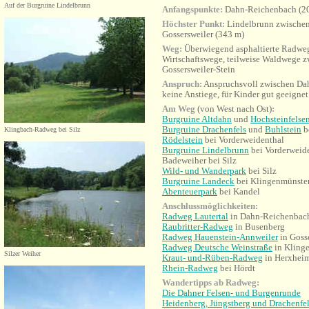
Auf der Burgruine Lindelbrunn
Anfangspunkte:
Dahn-Reichenbach (207
Höchster Punkt:
Lindelbrunn zwischen
Gossersweiler (343 m)
Weg:
Überwiegend asphaltierte Radweg
Wirtschaftswege, teilweise Waldwege 
Gossersweiler-Stein
Anspruch:
Anspruchsvoll zwischen Dahn
keine Anstiege, für Kinder gut geeignet
Am Weg
(von West nach Ost)
:
Burgruine Altdahn
und
Hochsteinfelse
Burgruine Drachenfels
und
Buhlstein
b
Klingbach-Radweg bei Silz
Rödelstein
bei Vorderweidenthal
Burgruine Lindelbrunn
bei Vorderweid
Badeweiher bei Silz
Wild- und Wanderpark
bei Silz
Burgruine Landeck
bei Klingenmünste
Abenteuerpark
bei Kandel
Anschlussmöglichkeiten:
Radweg Lautertal
i
n Dahn-Reichenbac
Raubritter-Radweg
in Busenberg
Radweg Hauenstein-Annweiler
in Gosse
Radweg Deutsche Weinstraße
in Kling
Silzer Weiher
Kraut- und-Rüben-Radweg
in Herxhei
Rhein-Radweg
bei Hördt
Wandertipps ab Radweg:
Die Dahner Felsen- und Burgenrunde
Heidenberg, Jüngstberg und Drachenfe