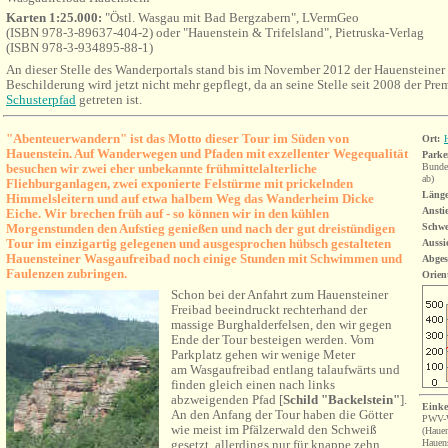
Karten 1:25.000:
"Östl. Wasgau mit Bad Bergzabern", LVermGeo
(ISBN 978-3-89637-404-2) oder "Hauenstein & Trifelsland", Pietruska-Verlag
(ISBN 978-3-934895-88-1)
An dieser Stelle des Wanderportals stand bis im November 2012 der Hauensteine
Beschilderung wird jetzt nicht mehr gepflegt, da an seine Stelle seit 2008 der
Pre
Schusterpfad
getreten ist
.
"Abenteuerwandern" ist das Motto dieser Tour im Süden von
Ort:
Hauenstein. Auf Wanderwegen und Pfaden mit exzellenter Wegequalität
Parke
besuchen wir zwei eher unbekannte frühmittelalterliche
Bundes
ab
)
Fliehburganlagen, zwei exponierte Felstürme mit prickelnden
Länge
Himmelsleitern und auf etwa halbem Weg das Wanderheim Dicke
Ansti
Eiche.
Wir brechen früh auf - so können wir in den kühlen
Morgenstunden den Aufstieg genießen und nach der gut dreistündigen
Schwe
Tour im einzigartig gelegenen und ausgesprochen hübsch gestalteten
Aussi
Hauensteiner Wasgaufreibad noch einige Stunden mit Schwimmen und
Abges
Faulenzen zubringen.
Orien
Schon bei der Anfahrt zum Hauensteiner
Freibad beeindruckt rechterhand der
massige Burghalderfelsen, den wir gegen
Ende der Tour besteigen werden. Vom
Parkplatz gehen wir wenige Meter
am Wasgaufreibad entlang talaufwärts und
finden gleich einen nach links
abzweigenden Pfad [
Schild "Backelstein"
].
Einke
An den Anfang der Tour haben die Götter
PWV-W
wie meist im Pfälzerwald den Schweiß
(Hauen
gesetzt, allerdings nur für knappe zehn
Hauen