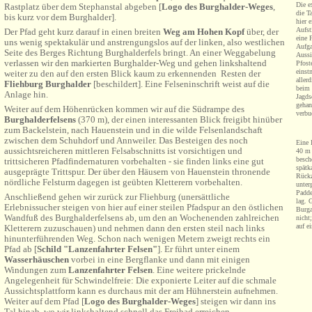
Die e
Rastplatz über dem Stephanstal abgeben [
Logo des Burghalder-Weges
,
die T
bis kurz vor dem Burghalder].
hier 
Aufst
Der Pfad geht kurz darauf in einen breiten
Weg am Hohen Kopf
über, der
eine 
uns wenig spektakulär und anstrengungslos auf der linken, also westlichen
Aufga
Seite des Berges Richtung Burghalderfels bringt. An einer Weggabelung
Aussi
verlassen wir den markierten Burghalder-Weg und gehen linkshaltend
Pfost
einst
weiter zu den auf den ersten Blick kaum zu erkennenden Resten der
aller
Fliehburg Burghalder
[beschildert]. Eine Felseninschrift weist auf die
beim 
Anlage hin.
Jagds
gehan
Weiter auf dem Höhenrücken kommen wir auf die Südrampe des
verbu
Burghalderfelsens
(370 m), der einen interessanten Blick freigibt hinüber
zum Backelstein, nach Hauenstein und in die wilde Felsenlandschaft
zwischen dem Schuhdorf und Annweiler. Das Besteigen des noch
Eine 
aussichtsreicheren mittleren Felsabschnitts ist vorsichtigen und
40 m 
besch
trittsicheren Pfadfindernaturen vorbehalten - sie finden links eine gut
spätk
ausgeprägte Trittspur. Der über den Häusern von Hauenstein thronende
Rückz
nördliche Felsturm dagegen ist geübten Kletterern vorbehalten.
unter
Padde
Anschließend gehen wir zurück zur Fliehburg (unersättliche
lag. 
Erlebnissucher steigen von hier auf einer steilen Pfadspur an den östlichen
Burga
Wandfuß des Burghalderfelsens ab, um den an Wochenenden zahlreichen
nicht
auf e
Kletterern zuzuschauen) und nehmen dann den ersten steil nach links
hinunterführenden Weg. Schon nach wenigen Metern zweigt rechts ein
Pfad ab [
Schild "Lanzenfahrter Felsen"
]. Er führt unter einem
Wasserhäuschen
vorbei in eine Bergflanke und dann mit einigen
Windungen zum
Lanzenfahrter Felsen
. Eine weitere prickelnde
Angelegenheit für Schwindelfreie: Die exponierte Leiter auf die schmale
Aussichtsplattform kann es durchaus mit der am Hühnerstein aufnehmen.
Weiter auf dem Pfad [
Logo des Burghalder-Weges
] steigen wir dann ins
Tal hinab, wo wir linkshaltend schnell das Freibad erreichen.