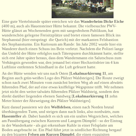
Eine gute Viertelstunde später erreichen wir das
Wanderheim Dicke Eiche
(400 m), auch als Hauensteiner Hütte bekannt. Die vielbesuchte PWV-
Hütte glänzt an Wochenenden gern mit sangesfrohem Publikum, hat
wunderschön gelegene Freisitzplätze und bietet einen famosen Blick ins
Stephanstal (hier entspringt die Queich) mit der markanten Felsbastion
des Stephansturms. Ein Kuriosum am Rande: Im Jahr 2002 wurde hier ein
Wanderer durch einen Schuss ins Bein verletzt. Nachdem die Polizei lange
das Umfeld der Hütte erfolglos nach Täterspuren durchkämmt hatte, stellte
sich erst Jahre später heraus, dass dem Wandersmann ein Salutschuss zum
Verhängnis geworden war, den jemand bei einer Hochzeitsfeier im 4 km
Luftlinie entfernten Schindhard in die Luft gefeuert hatte.
An der Hütte wenden wir uns nach Osten [
Lokalmarkierung 11
, am
Beginn auch grün-weißes Logo des Pfälzer Waldsteiges]. Die Route zweigt
schon nach zwei Minuten vom zunächst breiten Weg ab auf einen abwärts
führenden Pfad, der auf eine etwas kniffelige Wegspinne trifft. Wir nehmen
jetzt nicht den weiter talwärts führenden Pfälzer Waldsteig, sondern den
direkt darüber liegenden ebenen Sandweg [
Lokalmarkierung 11
zehn
Meter hinter der Abzweigung des Pfälzer Waldsteiges].
Kurz darauf passieren wir den
Wolfsfelsen
, einen nach Norden brutal
überhängenden Turm, und steigen dann nach links, also nordwärts, zum
Hasenteller
ab. Dabei handelt es sich um ein uraltes Wegzeichen, welches
am Passübergang zwischen Kurzem und Langem Dümpfel - so der Eintrag
in der Wanderkarte - als gut erkennbare Kuhle in einer Felsplatte am
Boden angebracht ist. Ein Pfad führt jetzt in nördlicher Richtung bergauf
zu den bizarren
Felsen am Kurzen Dümpfel
, die einen exquisiten