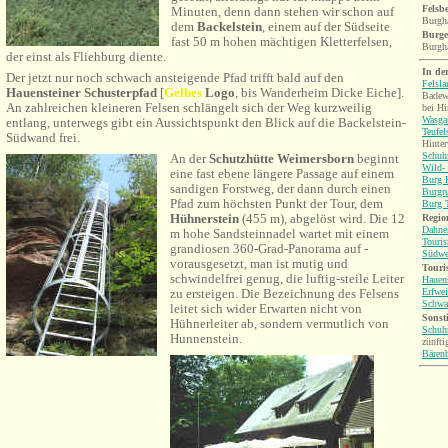
Felsb
Minuten, denn dann stehen wir schon auf
Burgha
dem
Backelstein
, einem auf der Südseite
Burge
fast 50 m hohen mächtigen Kletterfelsen,
Burgh
der einst als Fliehburg diente.
In de
Der jetzt nur noch schwach ansteigende Pfad trifft bald auf den
Felsl
Hauensteiner Schusterpfad
[
Gelbes
Logo
, bis Wanderheim Dicke Eiche].
Badew
An zahlreichen kleineren Felsen schlängelt sich der Weg kurzweilig
bei Hi
Wasgau
entlang, unterwegs gibt ein Aussichtspunkt den Blick auf die Backelstein-
Teufel
Südwand frei.
Hinter
Schuh
An der
Schutzhütte Weimersborn
beginnt
Wild-
eine fast ebene längere Passage auf einem
Burg B
sandigen Forstweg, der dann durch einen
Burgr
Pfad zum höchsten Punkt der Tour, dem
Burg T
Hühnerstein
(455 m), abgelöst wird. Die 12
Region
Dahne
m hohe Sandsteinnadel wartet mit einem
Touri
grandiosen 360-Grad-Panorama auf -
Südwe
vorausgesetzt, man ist mutig und
Touri
schwindelfrei genug, die luftig-steile Leiter
Hauen
Erfwei
zu ersteigen. Die Bezeichnung des Felsens
Schwa
leitet sich wider Erwarten nicht von
Sonsti
Hühnerleiter ab, sondern vermutlich von
Schuh
Hunnenstein.
zünfti
Bären