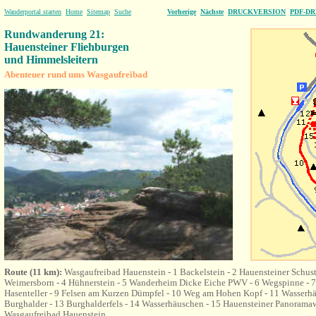
Wanderportal starten
Home
Sitemap
Suche
Vorherige
Nächste
DRUCKVERSION
PDF-D
Rundwanderung 21:
Hauensteiner Fliehburgen
und Himmelsleitern
Abenteuer rund ums
Wasgaufreibad
Route (11 km):
Wasgaufreibad Hauenstein - 1 Backelstein - 2 Hauensteiner Schust
Weimersborn - 4 Hühnerstein - 5 Wanderheim Dicke Eiche PWV - 6 Wegspinne - 7
Hasenteller - 9 Felsen am Kurzen Dümpfel - 10 Weg am Hohen Kopf - 11 Wasserhä
Burghalder - 13 Burghalderfels - 14 Wasserhäuschen - 15 Hauensteiner Panoramaw
Wasgaufreibad Hauenstein