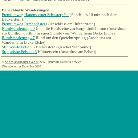
Benachbarte Wanderungen:
Premiumweg Hauensteiner Schusterpfad
(Anschluss 10 min nach dem
Backelstein)
Premiumweg Rimbachsteig
(Anschluss am Hühnerstein)
Rundwanderung 20
Über die Buhlst
e
ine zur Burg Lindelbrunn (Anschluss
am Bühlhof, dorthin in einer Stunde vom Wanderheim Dicke Eiche)
Rundwanderung 47
Rund um den Queichursprung (Anschluss am
Wanderheim Dicke Eiche)
Stippvisite Felsen 3
Backelstein (gleicher Startpunkt)
Stippvisite Felsen 43
Hühnerstein (Anschluss am Felsen)
©
www.wanderportal-pfalz.de
2012 - palzvisit Touristik-Service
Überarbeitet im Dezember 2020