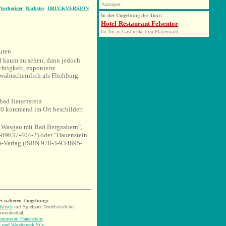
Anzeigen:
Vorheriger
Nächster
DRUCKVERSION
In der Umgebung der Tour:
Hotel-Restaurant Felsentor
Ihr Tor zu Gastlichkeit im Pfälzerwald
uten
l kaum zu sehen, dann jedoch
htigkeit, exponierte
 wahrscheinlich als Fliehburg
ibad Hauenstein
10 kommend im Ort beschildert
. Wasgau mit Bad Bergzabern",
89637-404-2) oder "Hauenstein
ka-Verlag (ISBN 978-3-934895-
er näheren Umgebung:
lstisch
mit
Spielpark Teufelstisch
bei
rweidenthal,
hmuseum Hauenstein
,
 und Wanderpark Silz
,