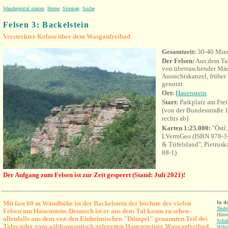
Wanderportal starten
Home
Sitemap
Suche
Felsen 3: Backelstein
Versteckter Koloss über dem Wasgaufreibad
Gesamtzeit:
30-40 Min
Der Felsen:
Aus dem Ta
von überraschender Mäc
Aussichtskanzel, früher
genutzt
Ort:
Hauenstein
Start:
Parkplatz am Fre
(von der Bundesstraße 
rechts ab)
Karten 1:25.000:
"Östl
LVermGeo (ISBN 978-3-
& Trifelsland", Pietrus
88-1)
Der Aufgang zum Felsen ist zur Zeit gesperrt (Stand: Juli 2021)!
Mit fast 60 m Wandhöhe ist der Backelstein der höchste der vielen
In d
Teufe
Felsen um Hauenstein. Dennoch ist er aus dem Tal kaum zu sehen -
Hinte
allenfalls aus dem von den Einheimischen "Dümpel" genannten Teil des
Schu
Tales oder vom wildromantisch gelegenen Hauensteiner Wasgaufreibad,
Wild-