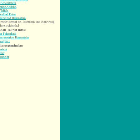
Berwartstein
,
uine Altdahn
,
Trifels
landbad Dahn
,
ufreibad Hauenstein
,
weiher Seehof bei Erlenbach und Rohrwoog
interweidenthal
nale Tourist-Infos:
r Felsenland
smusregion Hauenstein
estpfalz
ismusgemeinden:
stein
iler
anheim