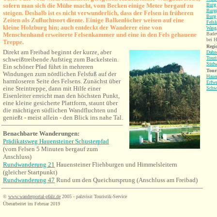
sofern man sich die Mühe macht, vom Becken einige Meter bergauf zu
Burg 
Burgr
steigen. Deshalb ist es nicht verwunderlich, dass der Felsen in früheren
Burg 
Zeiten als Zufluchtsort diente. Einige
Balkenlöcher weisen auf eine
Fels
kleine Holzburg hin; auch entdeckt der Wanderer eine von
Wasga
Menschenhand erweiterte Felsenkammer und eine in den Fels gehauene
Bade
bei H
Treppe.
Regio
Direkt am Freibad beginnt der kurze, aber
Dahne
Touri
schweißtreibende Aufstieg zum Backelstein.
Südw
Ein schöner Pfad führt in mehreren
Tour
Windungen zum nördlichen Felsfuß auf der
Hauen
harmloseren Seite des Felsens. Zunächst über
Erfwe
eine Steintreppe, dann mit Hilfe einer
Schw
Eisenleiter erreicht man den höchsten Punkt,
eine kleine gesicherte Plattform, staunt über
die mächtigen südlichen Wandfluchten und
genießt - meist allein - den Blick ins nahe Tal.
Benachbarte Wanderungen
:
Prädikatsweg Hauensteiner Schusterpfad
(vom Felsen 5 Minuten bergauf zum
Anschluss)
Rundwanderung 21
Hauensteiner Fliehburgen und Himmelsleitern
(gleicher Startpunkt)
Rundwanderung 47
Rund um den Queichursprung (Anschluss am Freibad)
©
www.wanderportal-pfalz.de
2005 - palzvisit Touristik-Service
Überarbeitet im Februar 2019