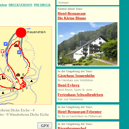
Anzeigen:
ächste
DRUCKVERSION
PDF-DRUCK
Partner dieser Tour:
Hotel-Restaurant
Die Kleine Blume
In der Umgebung der Tour:
Gästehaus Sonnenhöhe
Ihr Gästehaus zum Wohlfühlen
Hotel Eyberg
Hotel Resort, Sports & more
Ferienhaus Schwalbenfelsen
Rad- und Wanderheim
In der Umgebung der Tour:
erheim Dicke Eiche - 4
Hotel-Restaurant Felsentor
ller - 9 Wanderheim Dicke Eiche
Ihr Tor zu Gastlichkeit im Pfälzerwald
In der Umgebung der Tour:
Bärenbrunnerhof