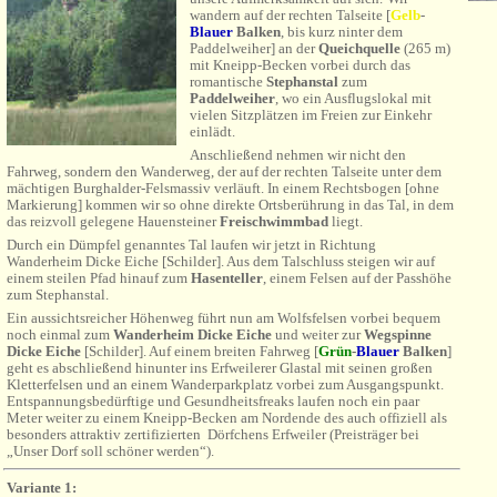
wandern auf der rechten Talseite [
Gel
b
-
Bla
uer
Balken
, bis
kurz ninter dem
Paddelweiher
] an der
Queichquelle
(265 m)
mit Kneipp-Becken vorbei durch das
romantische
Stephanstal
zum
Paddelweiher
, wo ein Ausflugslokal mit
vielen Sitzplätzen im Freien zur Einkehr
einlädt.
Anschließend nehmen wir nicht den
Fahrweg, sondern den Wanderweg, der auf der rechten Talseite unter dem
mächtigen Burghalder-Felsmassiv verläuft. In einem Rechtsbogen [ohne
Markierung] kommen wir so ohne direkte Ortsberührung in das Tal, in dem
das reizvoll gelegene Hauensteiner
Freischwimmbad
liegt.
Durch ein Dümpfel genanntes Tal laufen wir jetzt in Richtung
Wanderheim Dicke Eiche [Schilder]. Aus dem Talschluss steigen wir auf
einem steilen Pfad hinauf zum
Hasenteller
, einem Felsen auf der Passhöhe
zum Stephanstal.
Ein aussichtsreicher Höhenweg führt nun am Wolfsfelsen vorbei bequem
noch einmal zum
Wanderheim Dicke Eiche
und weiter zur
Wegspinne
Dicke Eiche
[Schilder]. Auf einem breiten Fahrweg [
Grün
-
Blauer
Balken
]
geht es abschließend hinunter ins Erfweilerer Glastal mit seinen großen
Kletterfelsen und an einem Wanderparkplatz vorbei zum Ausgangspunkt.
Entspannungsbedürftige und Gesundheitsfreaks laufen noch ein paar
Meter weiter zu einem Kneipp-Becken am Nordende des auch offiziell als
besonders attraktiv zertifizierten
Dörfchens Erfweiler (Preisträger bei
„Unser Dorf soll schöner werden“).
Variante 1: