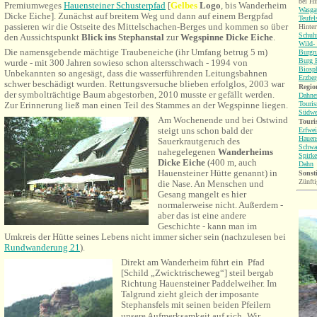
bei Hi
Premiumweges
Hauensteiner Schusterpfad
[
Gel
bes
Logo
, bis Wanderheim
Wasgau
Dicke Eiche]. Zunächst auf breitem Weg und dann auf einem Bergpfad
Teufel
passieren wir die Ostseite des Mittelschachen-Berges und kommen so über
Hinter
Schuh
den Aussichtspunkt
Blick ins Stephanstal
zur
Wegspinne Dicke Eiche
.
Wild-
Die namensgebende mächtige Traubeneiche (ihr Umfang betrug 5 m)
Burgr
Burg B
wurde - mit 300 Jahren sowieso schon altersschwach - 1994 von
Biosp
Unbekannten so angesägt, dass die wasserführenden Leitungsbahnen
Erzbe
schwer beschädigt wurden. Rettungsversuche blieben erfolglos, 2003 war
Region
der symbolträchtige Baum abgestorben, 2010 musste er gefällt werden.
Dahne
Touri
Zur Erinnerung ließ man einen Teil des Stammes an der Wegspinne liegen.
Südwe
Am Wochenende und bei Ostwind
Touri
steigt uns schon bald der
Erfwei
Hauen
Sauerkrautgeruch des
Schwa
nahegelegenen
Wanderheims
Spirke
Dicke Eiche
(400 m, auch
Dahn
Hauensteiner Hütte genannt) in
Sonsti
Zünft
die Nase. An Menschen und
Gesang mangelt es hier
normalerweise nicht. Außerdem -
aber das ist eine andere
Geschichte - kann man im
Umkreis der Hütte seines Lebens nicht immer sicher sein (nachzulesen bei
Rundwanderung 21
).
Direkt am Wanderheim führt ein Pfad
[Schild „Zwicktrischeweg“] steil bergab
Richtung Hauensteiner Paddelweiher. Im
Talgrund zieht
gleich der imposante
Stephansfels mit seinen beiden Pfeilern
unsere Aufmerksamkeit auf sich.
Wir