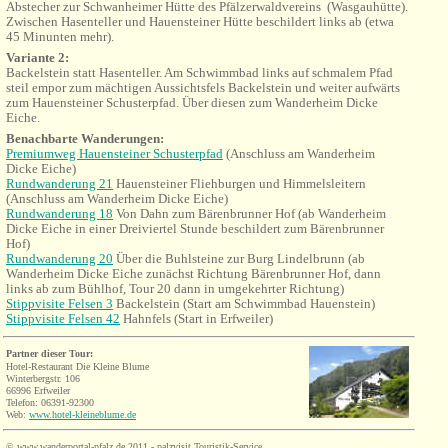
Abstecher zur
Schwanheimer
Hütte des Pfälzerwaldvereins (Wasgauhütte).
Zwischen Hasenteller und Hauensteiner Hütte beschildert links ab (etwa
45 Minunten mehr).
Variante 2:
Backelstein statt Hasenteller. Am Schwimmbad links auf schmalem Pfad
steil
empor zum mächtigen Aussichtsfels Backelstein und weiter aufwärts
zum Hauensteiner Schusterpfad. Über diesen zum Wanderheim Dicke
Eiche.
Benachbarte Wanderungen:
Premiumweg Hauensteiner Schusterpfad
(Anschluss am Wanderheim
Dicke Eiche)
Rundwanderung 21
Hauensteiner Fliehburgen und Himmelsleitern
(Anschluss am Wanderheim Dicke Eiche)
Rundwanderung 18
Von Dahn zum
Bärenbrunner
Hof (ab Wanderheim
Dicke Eiche in einer Dreiviertel Stunde beschildert zum Bärenbrunner
Hof)
Rundwanderung 20
Über die Buhlsteine zur Burg Lindelbrunn (ab
Wanderheim Dicke Eiche zunächst Richtung Bärenbrunner Hof, dann
links ab zum Bühlhof, Tour 20 dann in umgekehrter Richtung)
Stippvisite Felsen 3
Backelstein (Start am Schwimmbad Hauenstein)
Stippvisite Felsen 42
Hahnfels (Start in Erfweiler)
Partner dieser Tour:
Hotel-Restaurant Die Kleine Blume
Winterbergstr. 106
66996 Erfweiler
Telefon:
06391
-92300
Web:
www.hotel-kleineblume.de
©
www.wanderportal-pfalz.de
2011 - palzvisit Touristik-Service