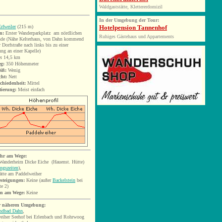
Waldgaststätte, Klettererdomizil
In der Umgebung der Tour:
rfweiler
(215 m)
Hotelpension Tannenhof
n:
Erster Wanderparkplatz am nördlichen
Ruhiges Gästehaus und Appartements
nde (Nähe Kelterhaus, von Dahn kommend
r Dorfstraße nach links bis zu einer
ng an einer Kapelle)
:
14,5
km
eg:
350 Höhenmeter
iß:
Wenig
cht:
Nett
chiedenheit:
Mittel
tierung:
Meist einfach
hr am Wege:
anderheim Dicke Eiche (Hauenst. Hütte)
ngszeiten
)
,
ätte am Paddelweiher
esteigungen:
Keine (außer
Backelstein
bei
te 2)
en am Wege:
Keine
r näheren Umgebung:
andbad Dahn
,
eiher Seehof bei Erlenbach und Rohrwoog