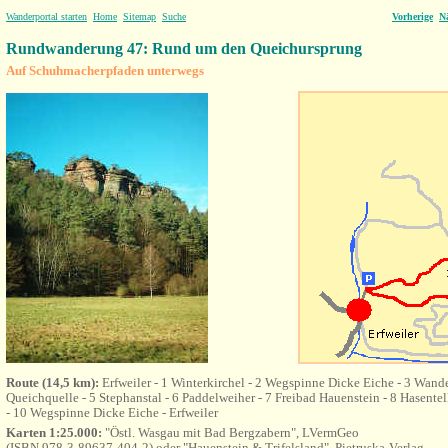
Wanderportal starten
Home
Sitemap
Suche
Vorherige
N
Rundwanderung 47: Rund um den Queichursprung
Auf Schuhmacherpfaden unterwegs
Route (14,5 km):
Erfweiler - 1 Winterkirchel - 2 Wegspinne Dicke Eiche - 3 Wand
Queichquelle - 5 Stephanstal - 6 Paddelweiher - 7 Freibad Hauenstein - 8 Hasente
- 10 Wegspinne Dicke Eiche -
Erfweiler
Karten 1:25.000:
"Östl. Wasgau mit Bad Bergzabern", LVermGeo
(ISBN 978-3-89637-404-2) oder "Hauenstein & Trifelsland", Pietruska-Verlag