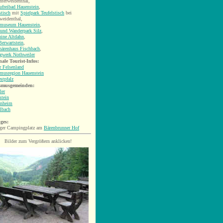
nterweidenthal,
freibad Hauenstein
,
stisch
mit
Spielpark Teufelstisch
bei
weidenthal,
museum Hauenstein
,
 und Wanderpark Silz
,
uine Altdahn
,
erwartstein
,
härenhaus Fischbach
,
rgwerk Nothweiler
ale Tourist-Infos:
r Felsenland
smusregion Hauenstein
stpfalz
smusgemeinden:
ler
stein
nheim
lbach
ges:
iger Campingplatz am
Bärenbrunner Hof
Bilder zum Vergrößern anklicken!