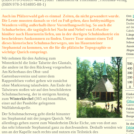
(ISBN 978-3-934895-88-1)
Auch im Pfälzerwald gab es einmal Zeiten, da nicht gewandert wurde.
Ort:
E
Die Leute mussten damals so viel zu Fuß gehen, dass hobbymäßiges
Parke
Dorfe
Wandern völlig außerhalb ihrer Vorstellungswelt lag. So auch die
auf de
Schuharbeiter, die tagtäglich bei Nacht und Nebel von Erfweiler
Gabelu
hinüber nach Hauenstein liefen, um in der dortigen Schuhindustrie ein
Länge
bescheidenes Auskommen zu finden. Unsere Tour nimmt einen Teil
Ansti
dieses historischen Schuhmacherweges, um ins Hauensteiner
Schwe
Aussi
Stephanstal zu kommen, wo die für die pfälzische Topographie so
Abges
wichtige Queich entspringt.
O
rien
Wir nehmen für den Aufstieg zum
Winterkirchl die linke Talseite des Glastals,
die andere ist für den Rückweg vorgesehen.
Am Kelterhaus des Obst- und
Gartenbauvereins und unter dem
Rappenfelsen vorbei gehen wir zunächst
ohne Markierung talaufwärts. Am Ende der
Talwiesen stoßen wir auf den beschilderten
Schuhmacherweg, der in stetigem Anstieg
Einke
PWV-W
zum
Winterkirchel
(365 m) hinaufführt,
(
Öffnu
einer auf der Passhöhe gelegenen
Gastst
Wallfahrtskapelle.
Felsb
Varian
Der Schuhmacherweg geht direkt hinunter
Burg
ins Stephanstal mit der jungen Queich. Wir
allerdings gehen zuerst zum Wanderheim Dicke Eiche, um von dort aus
In de
das sehr lohnende Stephanstal ganz zu durchwandern. Deshalb wenden wir
Felsl
Badew
uns an der Kapelle nach rechts und nutzen ein Teilstück des