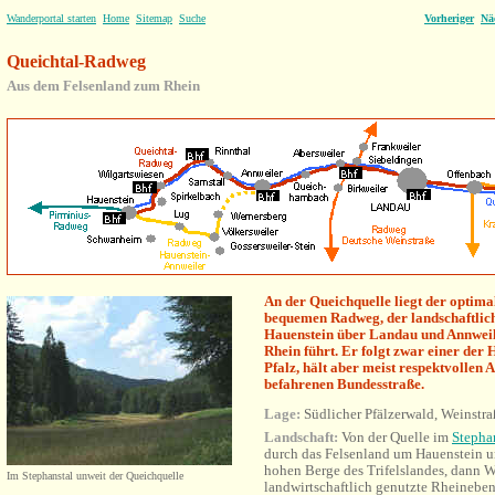
Wanderportal starten
Home
Sitemap
Suche
Vorheriger
Nä
Queichtal-Radweg
Aus dem Felsenland zum Rhein
An der Queichquelle liegt der optima
bequemen Radweg, der landschaftlic
Hauenstein über Landau und Annwe
Rhein führt. Er folgt zwar einer der
Pfalz, hält aber meist respektvollen 
befahrenen Bundesstraße.
Lage:
Südlicher Pfälzerwald, Weinstr
Landschaft:
Von der Quelle im
Stepha
durch das Felsenland um Hauenstein u
hohen Berge des Trifelslandes, dann 
Im Stephanstal unweit der Queichquelle
landwirtschaftlich genutzte Rheinebe