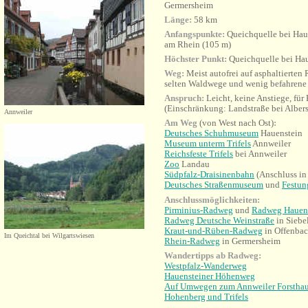
Germersheim
Länge:
58 km
Anfangspunkte:
Queichquelle bei Hau
am Rhein (105 m)
Höchster Punkt:
Queichquelle bei Ha
Weg:
Meist autofrei auf asphaltierten
selten Waldwege und wenig befahrene
Anspruch:
Leicht, keine Anstiege, für
(Einschränkung: Landstraße bei Albers
Annweiler
Am Weg
(von West nach Ost)
:
Deutsches Schuhmuseum
Hauenstein
Museum unterm Trifels
Annweiler
Reichsfeste Trifels
bei Annweiler
Zoo
Landau
Südpfalz-Draisinenbahn
(Anschluss in
Deutsches Straßenmuseum
und
Festun
Anschlussmöglichkeiten:
Pirminius-Radweg
und
Radweg Hauens
Radweg Deutsche Weinstraße
in Siebe
Kraut-und-Rüben-Radweg
in Offenba
Im Queichtal bei Wilgartswiesen
Rhein-Radweg
in Germersheim
Wandertipps ab Radweg:
Westpfalz-Wanderweg
Hauensteiner Höhenweg
Auf Umwegen zum Annweiler Forstha
Hohenberg und Trifels