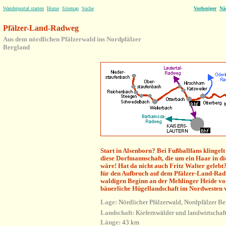
Wanderportal starten
Home
Sitemap
Suche
Vorheriger
Nä
Pfälzer-Land-Radweg
Aus dem nördlichen Pfälzerwald ins Nordpfälzer
Bergland
Start in Alsenborn? Bei Fußballfans klingelt
diese Dorfmannschaft, die um ein Haar in di
wäre! Hat da nicht auch Fritz Walter gele
für den Aufbruch auf dem Pfälzer-Land-Rad
waldigen Beginn an der Mehlinger Heide vor
bäuerliche Hügellandschaft im Nordwesten 
Lage:
Nördlicher Pfälzerwald, Nordpfälzer B
Landschaft:
Kiefernwälder und landwirtschaf
Länge:
43 km