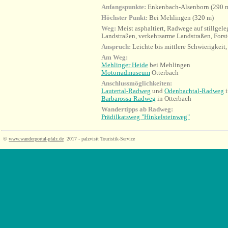
Anfangspunkte:
Enkenbach-Alsenborn (290 m)
Höchster Punkt:
Bei Mehlingen (320 m)
Weg:
Meist asphaltiert, Radwege auf stillgel
Landstraßen, verkehrsarme Landstraßen, Forst
Anspruch:
Leichte bis mittlere Schwierigkeit,
Am Weg:
Mehlinger Heide
bei Mehlingen
Motorradmuseum
Otterbach
Anschlussmöglichkeiten:
Lautertal-Radweg
und
Odenbachtal-Radweg
i
Barbarossa-Radweg
in Otterbach
Wandertipps ab Radweg:
Prädilkatsweg "Hinkelsteinweg"
©
www.wanderportal-pfalz.de
2017 - palzvisit Touristik-Service