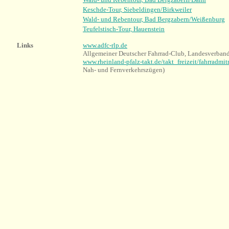
Keschde-Tour, Siebeldingen/Birkweiler
Wald- und Rebentour, Bad Bergzabern/Weißenburg
Teufelstisch-Tour, Hauenstein
Links
www.adfc-rlp.de
Allgemeiner Deutscher Fahrrad-Club, Landesverband
www.rheinland-pfalz-takt.de/takt_freizeit/fahrradmi
Nah- und Fernverkehrszügen)