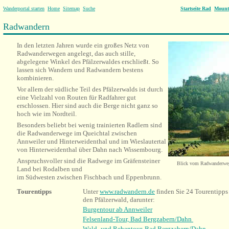
Wanderportal starten
Home
Sitemap
Suche
Startseite Rad
Mount
Radwandern
In den letzten Jahren wurde ein großes Netz von
Radwanderwegen angelegt, das auch stille,
abgelegene Winkel des Pfälzerwaldes erschließt. So
lassen sich Wandern und Radwandern bestens
kombinieren.
Vor allem der südliche Teil des Pfälzerwalds ist durch
eine Vielzahl von Routen für Radfahrer gut
erschlossen. Hier sind auch die Berge nicht ganz so
hoch wie im Nordteil.
Besonders beliebt bei wenig trainierten Radlern sind
die Radwanderwege im Queichtal zwischen
Annweiler und Hinterweidenthal und im Wieslautertal
von Hinterweidenthal über Dahn nach Wissembourg.
Anspruchsvoller sind die Radwege im Gräfensteiner
Blick vom Radwanderweg
Land bei Rodalben und
im Südwesten zwischen Fischbach und Eppenbrunn.
Tourentipps
Unter
www.radwandern.de
finden Sie 24 Tourentipps
den Pfälzerwald, darunter:
Burgentour ab Annweiler
Felsenland-Tour, Bad Bergzabern/Dahn
Wald- und Rebentour, Bad Bergzabern/Dahn