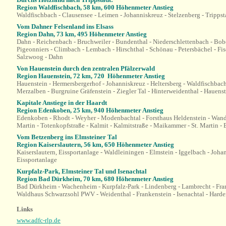
Region Waldfischbach, 58 km, 600
Höhenmeter Anstieg
Waldfischbach - Clausensee - Leimen - Johanniskreuz - Stelzenberg - Trippst
Vom Dahner Felsenland ins Elsass
Region Dahn, 73 km, 495
Höhenmeter Anstieg
Dahn - Reichenbach - Bruchweiler - Bundenthal - Niederschlettenbach - Bob
Pigeonniers - Climbach - Lembach - Hirschthal - Schönau - Petersbächel - Fi
Salzwoog - Dahn
Von Hauenstein durch den zentralen Pfälzerwald
Region Hauenstein, 72 km, 720
Höhenmeter Anstieg
Hauenstein - Hermersbergerhof - Johanniskreuz - Heltersberg - Waldfischbach
Merzalben - Burgruine Gräfenstein - Ziegler Tal - Hinterweidenthal - Hauens
Kapitale Anstiege in der Haardt
Region Edenkoben, 25 km, 940
Höhenmeter Anstieg
Edenkoben - Rhodt - Weyher - Modenbachtal - Forsthaus Heldenstein - Wan
Martin - Totenkopfstraße - Kalmit - Kalmitstraße - Maikammer - St. Martin 
Vom Betzenberg ins Elmsteiner Tal
Region Kaiserslautern, 56 km, 650
Höhenmeter Anstieg
Kaiserslautern, Eissportanlage - Waldleiningen - Elmstein - Iggelbach - Johan
Eissportanlage
Kurpfalz-Park, Elmsteiner Tal und Isenachtal
Region Bad Dürkheim, 70 km, 680
Höhenmeter Anstieg
Bad Dürkheim - Wachenheim - Kurpfalz-Park - Lindenberg - Lambrecht - Frank
Waldhaus Schwarzsohl PWV - Weidenthal - Frankenstein - Isenachtal - Hard
Links
www.adfc-rlp.de