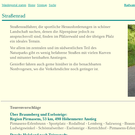
Wanderportal starten
Home
Sitemap
Suche
Radwan
Straßenrad
Straßenradfahrer, die sportliche Herausforderungen in schöner
Landschaft suchen, denen die Alpenpässe jedoch zu
anspruchsvoll sind, finden im Pfälzerwald und der übrigen Pfalz
ein ideales Terrain.
Vor allem im zentralen und im südwestlichen Teil des
Naturparks gibt es wenig befahrene Straßen mit vielen Kurven
und mitunter herzhaften Anstiegen.
Genießer fahren auch gerne hinüber in die benachbarten
Nordvogesen, wo die Verkehrsdichte noch geringer ist.
Tourenvorschläge
Über Braunsberg und Eselssteige:
Region Pirmasens, 53 km, 490 Höhenmeter Anstieg
Pirmasens-Erlenbrunn - Sportplatz - Rodalbtal - Lemberg - Salzwoog - Brau
Ludwigswinkel - Schöntalweiher - Eselssteige - Kettrichhof - Pirmasens-Erl
Durchs Holzland nach Trippstadt: