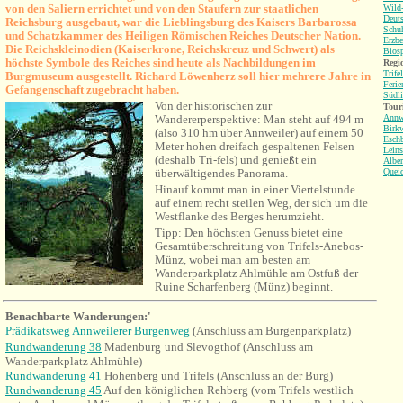
von den Saliern errichtet und von den Staufern zur staatlichen
Wild-
Deuts
Reichsburg ausgebaut, war die Lieblingsburg des Kaisers Barbarossa
Schu
und Schatzkammer des Heiligen Römischen Reiches Deutscher Nation.
Erzbe
Die Reichskleinodien (Kaiserkrone, Reichskreuz und Schwert) als
Bios
höchste Symbole des Reiches sind heute als Nachbildungen im
Regio
Trife
Burgmuseum ausgestellt.
Richard Löwenherz soll hier mehrere Jahre in
Ferie
Gefangenschaft zugebracht haben.
Südli
Von der historischen zur
Tour
Wandererperspektive: Man steht auf 494 m
Annw
Birkw
(also 310 hm über Annweiler) auf einem 50
Esch
Meter hohen dreifach gespaltenen Felsen
Leins
(deshalb Tri-fels) und genießt ein
Alber
überwältigendes Panorama.
Quei
Hinauf kommt man in einer Viertelstunde
auf einem recht steilen Weg, der sich um die
Westflanke des Berges herumzieht.
Tipp: Den höchsten Genuss bietet eine
Gesamtüberschreitung von Trifels-Anebos-
Münz, wobei man am besten am
Wanderparkplatz Ahlmühle am Ostfuß der
Ruine Scharfenberg (Münz) beginnt.
Benachbarte Wanderungen:'
Prädikatsweg Annweilerer Burgenweg
(Anschluss am Burgenparkplatz)
Rundwanderung 38
Madenburg
und Slevogthof (Anschluss am
Wanderparkplatz Ahlmühle)
Rundwanderung 41
Hohenberg und Trifels (Anschluss an der Burg)
Rundwanderung 45
Auf den königlichen Rehberg (vom Trifels westlich