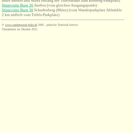
unter Anebos und Münz entlang der Trifelsstraße zum Rehberg-Parkplatz)
Stippvisite Burg 26
Anebos (vom gleichen Ausgangspunkt)
Stippvisite Burg 30
Scharfenberg (Münz) (vom Wanderparkplatz Ahlmühle
2 km südlich vom Trifels-Parkplatz)
©
www.wanderportal-pfalz.de
2005 - palzvisit Touristik-Service
Überarbeitet im Oktober 2015