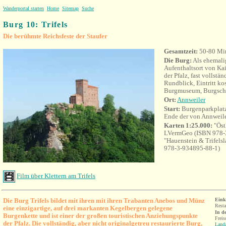
Wanderportal starten
Home
Sitemap
Suche
Burg 10: Trifels
Die berühmte Reichsfeste der Staufer
Gesamtzeit:
50-80 Mi
Die Burg:
Als ehemali
Aufenthaltsort von Ka
der Pfalz, fast vollstän
Rundblick, Eintritt kos
Burgmuseum, Burgsch
Ort:
Annweiler
Start:
Burgenparkplat
Ende der von Annweile
Karten 1:25.000:
"Öst
LVermGeo (ISBN 978-
"Hauenstein & Trifelsl
978-3-934895-88-1)
Film über Klettern am Trifels
Die Burg Trifels bildet mit ihren mit ihren Trabanten Anebos und Münz
Eink
Resta
eine einzigartige, auf drei markanten Kegelbergen gelegene
In d
Burgenkette und ist einer der großen touristischen Anziehungspunkte
Frei
der Pfalz.
Die vollständig, aber nicht originalgetreu restaurierte Burg
,
Land