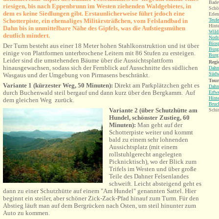
Bade
riesigen, bis nach Eppenbrunn im Westen ziehenden Waldgebietes, in
Schö
dem es keine Siedlungen gibt. Erstaunlicherweise führt jedoch eine
Erle
Schotterpiste, ein ehemaliges Militärsträßchen, vom Felslandbad in
Teufe
Hinte
Dahn bis in unmittelbare Nähe des Gipfe
ls, was die Aufstiegsmühen
Wild
deutlich mindert.
Noth
Bios
Der Turm best
eht aus einer 18 Meter hohen Stahlkonstruktion und ist über
Burg
einige von Plattformen unterbrochene Leitern mit 86 Stufen zu ersteigen.
Burg
Leider sind die umstehenden Bäume üb
er die Aussichtsplattform
Regi
hinausgewachsen, sodass sich der Fernblick auf Ausschnitte des südlichen
Dahn
Südw
Wasgaus
und der Umgebung von Pirmasens beschränkt.
Tour
Variante 1 (kürzester Weg, 50 Minuten):
Direkt am Parkplätzchen geht es
Dahn
durch Buchenwald steil bergauf und dann kurz über den Bergkamm. Auf
Erfwe
Hint
dem gleichen Weg zurück.
Bruc
Variante 2 (über Schutzhütte am
Schi
Hundel, schönster Zustieg, 60
Minuten):
Man geht auf der
Schotterpiste weiter und kommt
bald zu einem sehr lohnenden
Aussichtsplatz (mit einem
rollstuhlgerecht angelegten
Picknicktisch), wo der Blick zum
Trifels im Westen und über große
Teile des Dahner Felsenlandes
schweift. Leicht absteigend geht es
dann zu einer Schutzhütte auf einem "Am Hundel" genannten Sattel. Hier
beginnt ein steiler, aber schöner Zick-Zack-Pfad hinauf zum Turm. Für den
Abstieg läuft man auf dem Bergrücken nach Osten, um steil hinunter zum
Auto zu kommen.