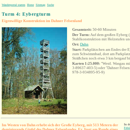
Wanderportal starten
Home
Sitemap
Suche
Turm 4: Eybergturm
Eigenwillige Konstruktion im Dahner Felsenland
Gesamtzeit:
50-60 Minuten
Der Turm:
Auf dem großen Eyberg (
Stahlkonstruktion mit Holzstufen un
Ort:
Dahn
Start:
Parkplätzchen am Endes der Ey
zum Schwimmbad, dort am Parkplatz 
Sträßchen noch etwa 3 km bergauf b
Karten 1:25.000:
"Westl. Wasgau m
3-89637-403-5) oder "Dahner Felsenl
978-3-934895-95-9)
Im Westen von Dahn erhebt sich der Große Eyberg, mit 513 Metern der
In d
Fels
dominierende Gipfel des Dahner Felsenlandes. Er liegt am Rande eines