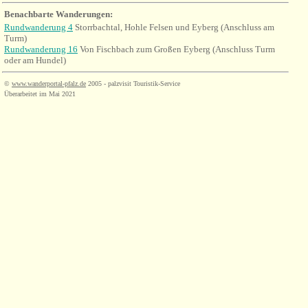
Benachbarte Wanderungen:
Rundwanderung 4
Storrbachtal, Hohle Felsen und Eyberg (Anschluss am
Turm)
Rundwanderung 16
Von Fischbach zum Großen Eyberg (Anschluss Turm
oder am Hundel)
©
www.wanderportal-pfalz.de
2005 - palzvisit Touristik-Service
Überarbeitet im Mai 2021