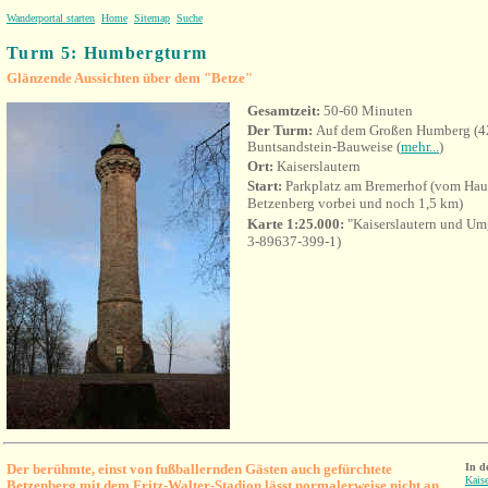
Wanderportal starten
Home
Sitemap
Suche
Turm 5: Humbergturm
Glänzende Aussichten über dem "Betze"
Gesamtzeit:
50-60 Minuten
Der Turm:
Auf dem Großen Humberg (42
Buntsandstein-Bauweise (
mehr...
)
Ort:
Kaiserslautern
Start:
Parkplatz am Bremerhof (vom Hau
Betzenberg vorbei und noch 1,5 km)
Karte 1:25.000:
"Kaiserslautern und U
3-89637-399-1)
Der berühmte, einst von fußballernden Gästen auch gefürchtete
In d
Kaise
Betzenberg mit dem Fritz-Walter-Stadion lässt normalerweise nicht an