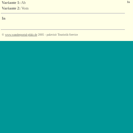
Variante 1:
Ab
In
Variante 2:
Vom
In
©
www.wanderportal-pfalz.de
2005 - palzvisit Touristik-Service