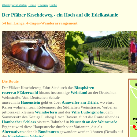
Wanderportal starten
Home
Sitemap
Suche
Der Pfälzer Keschdeweg - ein Hoch auf die Edelkastanie
54 km Länge, 4-Tages-Wanderarrangement
Die Route
Der Pfälzer Keschdeweg führt Sie durch das
Biosphären-
reservat Pfälzerwald
hinaus ins sonnige
Weinland
an der Deutschen
Weinstraße. Vom
Deutschen Schuh-
museum
in
Hauenstein
geht es über
Annweiler am Trifels
, wo einst
Kaiser wohnten, zum Rebenmeer der Südlichen Weinstrasse. Vorbei an
pittoresken kleinen
Weindörfern
und der
Villa Ludwigshöhe
, dem
Sommersitz des Königs Ludwig I. von Bayern, führt die Route über das
Hambacher Schloss
bis zum Bahnhof in
Neustadt an der Weinstraße
.
Ergänzt wird diese Hauptstrecke durch vier Varianten, die als
Alternativen
oder als
Rundtouren
gewandert werden können (Details auf
der
Keschdeweg-Website
).