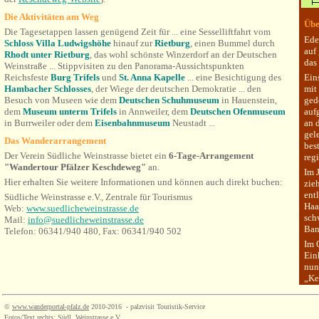
Die Aktivitäten am Weg
Übe
Die Tagesetappen lassen genügend Zeit für
... eine Sesselliftfahrt vom
Ede
Schloss Villa Ludwigshöhe
hinauf zur
Rietburg
, einen Bummel durch
auf
Rhodt unter Rietburg
, das wohl schönste Winzerdorf an der Deutschen
das
Weinstraße ... Stippvisiten zu den Panorama-Aussichtspunkten
Reichsfeste
Burg
Trifels
und
St. Anna Kapelle
... eine Besichtigung des
Ein
Hambacher Schlosses
, der Wiege der deutschen Demokratie ... den
mit
Besuch von Museen wie dem
Deutschen Schuhmuseum
in Hauenstein,
ged
dem
Museum unterm Trifels
in Annweiler, dem
Deutschen Ofenmuseum
auf
in Burrweiler oder dem
Eisenbahnmuseum
Neustadt ...
an 
gel
Das Wanderarrangement
bes
Der Verein Südliche Weinstrasse bietet ein
6-Tage-Arrangement
reg
"Wandertour Pfälzer Keschdeweg"
an.
Im 
Hier erhalten Sie weitere Informationen und können auch direkt buchen:
zie
ent
Südliche Weinstrasse e.V., Zentrale für Tourismus
Haa
Web:
www.suedlicheweinstrasse.de
sch
Mail:
info@suedlicheweinstrasse.de
Ban
Telefon: 06341/940 480, Fax: 06341/940 502
Im 
Ein
nun
„Ke
©
www.wanderportal-pfalz.de
2010-2016 - palzvisit Touristik-Service
Fotos/Text rechts: Südl. Weinstrasse e.V.