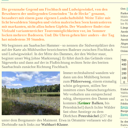
Die grenznahe Gegend um Fischbach und Ludwigswinkel, von den
Ort:
F
Bewohnern der umliegenden Gemeinden "In de Hecke" genannt,
Parke
Mühlw
bezaubert mit einem ganz eigenen Landschaftsbild: Weite Täler mit
Fisch
licht bewaldeten Sümpfen und vielen malerischen Seen kontrastieren
km Ri
mit markanten, nicht allzu hohen Gipfeln. Der Wanderer findet eine
Länge
Vielzahl variantenreicher Tourenmöglichkeiten vor, im Sommer
Ansti
locken mehrere Badeseen. Und: Die Uhren gehen hier anders - der Tag
Schwe
hat mindestens 30 Stunden.
Aussi
Abges
Wir beginnen am Saarbacher Hammer - so nennen die Südwestpfälzer den
Peter
auf der Karte als Mühlweiher bezeichneten Badesee zwischen Fischbach
Orien
und Ludwigswinkel. In der Mitte des Dammes, der den Weiher staut,
beginnt unser Weg [ohne Markierung]. Er führt durch das Gelände eines
Sägewerks und dann auf der in Flußrichtung rechten Seite des breiten
Saarbachtals zunächst Richtung Fischbach.
Immer rechtshaltend wandern wir
dann um den Mühlberg herum
zum
Pfälzerwoog
, einem einmalig
schön gelegenen, stillen See
inmitten eines Naturschutzgebiets.
Einke
Waltha
Wir verhalten uns entsprechend
Gastst
ruhig, überqueren den Damm und
am Sa
kommen [
Grüner
Balken
, bis
Fels
b
Petersbächel] durch lichte Wälder
Bayris
fast ohne Anstiege zu dem
Burge
Burgru
Dörfchen
Petersbächel
(237 m)
unter dem Bergmassiv des Maimont. Etwa in Ortsmitte verlassen wir die
In de
Dorfstraße nach links zur
Walthari-Klause
.
Badew