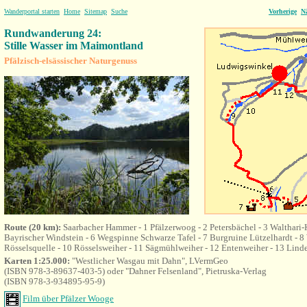
Wanderportal starten
Home
Sitemap
Suche
Vorherige
N
Rundwanderung 24:
Stille Wasser im Maimontland
Pfälzisch-elsässischer Naturgenuss
Route (20 km):
Saarbacher Hammer - 1 Pfälzerwoog - 2 Petersbächel - 3 Walthari-K
Bayrischer Windstein - 6
Wegspinne Schwarze Tafel - 7 Burgruine Lützelhardt - 8
Rösselsquelle - 10 Rösselsweiher - 11 Sägmühlweiher - 12 Entenweiher - 13 Lind
Karten 1:25.000:
"Westlicher Wasgau mit Dahn", LVermGeo
(ISBN 978-3-89637-403-5) oder "Dahner Felsenland", Pietruska-Verlag
(ISBN 978-3-934895-95-9)
Film über Pfälzer Wooge