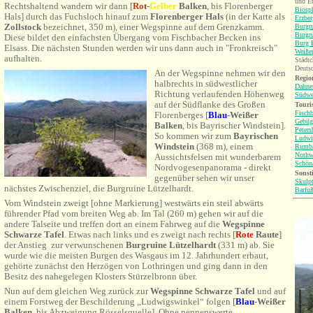
und Et
Rechtshaltend wandern wir dann
[
Rot
-
Gelber
Balken
, bis Florenberger
Biosp
Hals]
durch das Fuchsloch hinauf zum
Florenberger Hals
(in der Karte als
Erzbe
Zollstock
bezeichnet, 350 m), einer Wegspinne auf dem Grenzkamm.
Burgru
Burgr
Diese bildet den einfachsten Übergang vom Fischbacher Becken ins
Burg B
Elsass. Die nächsten Stunden werden wir uns dann auch in "Fronkreisch"
Weiße
aufhalten.
Städtc
Deuts
An der Wegspinne nehmen wir den
Region
halbrechts in südwestlicher
Dahne
Richtung verlaufenden Höhenweg
Südwe
auf der Südflanke des Großen
Touri
Fisch
Florenberges [
Blau
-Weißer
Gebüg
Balken
, bis Bayrischer Windstein].
Peters
So kommen wir zum
Bayrischen
Ludwi
Windstein
(368 m), einem
Rumb
Nothw
Aussichtsfelsen mit wunderbarem
Schön
Nordvogesenpanorama - direkt
Sonsti
gegenüber sehen wir unser
Skulp
nächstes Zwischenziel, die Burgruine Lützelhardt.
Barfu
Vom Windstein zweigt [ohne Markierung] westwärts ein steil abwärts
führender Pfad vom breiten Weg ab. Im Tal (260 m) gehen wir auf die
andere Talseite und treffen dort an einem Fahrweg auf
die
Wegspinne
Schwarze Tafel
. Etwas nach links und es zweigt nach rechts [
Rote
Raute
]
der Anstieg
zur verwunschenen
Burgruine Lützelhardt
(331 m) ab. Sie
wurde wie die meisten Burgen des Wasgaus im 12. Jahrhundert erbaut,
gehörte zunächst den Herzögen von Lothringen und ging dann in den
Besitz des nahegelegen Klosters Stürzelbronn über.
Nun auf dem gleichen Weg zurück zur
Wegspinne Schwarze Tafel
und auf
einem Forstweg der Beschilderung „Ludwigswinkel“ folgen [
Blau
-Weißer
Balken
, bis Abzweigung Rösselsquelle]. Ohne nennenswerte