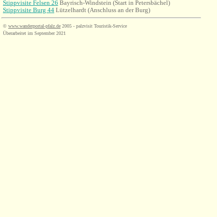
Stippvisite Felsen 26
Bayrisch-Windstein (Start in Petersbächel)
Stippvisite Burg 44
Lützelhardt (Anschluss an der Burg)
©
www.wanderportal-pfalz.de
2005 - palzvisit Touristik-Service
Überarbeitet im September 2021