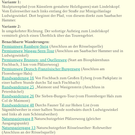
Variante 1:
Skulpturenpfad (von Künstlern gestaltete Holzfiguren) statt
Lindelskopf.
Vom Eulenweiher nach links entlang der Straße zur Minigolfanlage
Ludwigswinkel. Dort beginnt der Pfad; von diesem direkt zum Saarbacher
Hammer.
Variante 2:
In
umgekehrter
Richtung. Der sofortige Aufstieg zum Lindelskopf
vermittelt gleich einen Überblick über das Tourengebiet.
Benachbarte Wanderungen:
Premiumweg Rumberg-Steig
(Anschluss an der Rösselsquelle)
Premiumweg Wasgau-Seen-Tour
(Anschluss am Saarbacher Hammer und in
Ludwigswinkel)
Premiumweg Brunnen- und Quellenweg
(Start am Biosphärenhaus
Fischbach, 3 km vom Pfälzerwoog)
Premiumweg Deutsch-Französischer Burgenweg
(Anschluss am
Florenberger Hals)
Rundwanderung 16
Von Fischbach zum Großen Eyberg (vom Parkplatz in
einer halben Stunde durchs Tal nach Fischbach)
Rundwanderung 25
„Maimont und
Wasigenstein (Anschluss in
Petersbächel)
Rundwanderung 26
Die Sieben-Burgen-Tour (vom Florenberger Hals zum
Col de Maimont)
Rundwanderung 48
Durchs Fauner Tal zur Hohen List (vom
Sägmühlweiher in einer halben Stunde nordwärts durch Ludwigswinkel
und links ab zum Schöntalweiher)
Naturspaziergang 8
Naturschutzgebiet Pfälzerwoog (gleicher
Ausgangspunkt)
Naturspaziergang 13
Naturschutzgebiet Rösselsweiher- Rohrweiher
(Anschluss an der Rösselsquelle)