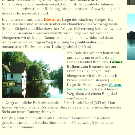
Höhenunterschiede wandern wir jetzt durch stille bewaldete Talauen
solange in nordwestlicher Richtung, bis eine markante Abzweigung nach
links zur
Rösselsquelle
führt.
Hier halten wir uns rechts [
Rostrotes
Logo
des Rumberg-Steiges, bis
Rösselsweiher] und schlendern über ein charaktervolles Wiesengelände
(Bären, Elche?) zum
Rösselsweiher
. Wie am Pfälzerwoog befinden wir uns
auch hier in einem ausgewiesenen Naturschutzgebiet. Am Weiher
überqueren wir nicht den Damm, sondern gehen kurz links und dann
rechts auf einem sandigem Weg Richtung
Sägmühlweiher
, dem
romantischen Dorfweiher von
Ludwigswinkel
(230 m).
Am Ende des Weihers halten wir
uns rechts, um ostwärts durch
Ludwigswinkel hindurch [
Grüner
Balken
] zum
Entenweiher
am
Ortsrand zu gelangen. Dort
überqueren wir die Straße nach
Petersbächel und steigen [
Gelbes
Logo
des Premiumweges
Wasgau-
Seen-Tour
] zunächst auf breitem
Weg, dann auf einem Bergpfad
von Süden durch
außergewöhnliche Eichenbestände auf den
Lindelskopf
(343 m). Dort
finden wir bescheidene Reste einer Burganlage und eine aufschlussreiche
Sicht auf unser Tourengebiet vor.
Der Weg führt nun nördlich am Lindelskopf vorbei und beschildert
geradeaus (nicht nach rechts hinunter zum Pfälzerwoog!) weiter zum
Saarbacher Hammer.