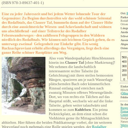
(
ISBN 978-3-89637-401-1)
Eine zu jeder Jahreszeit und bei jedem Wetter lohnende Tour der
Ort:
R
Parke
Gegensätze: Zu Beginn durchstreifen wir das wohl schönste Seitental
Rodal
des Rodalbtals, das Clauser Tal, bummeln dann auf der Clauser Höhe
Ortsau
durch eine aussichtsreiche Wiesen- und Ackerlandschaft und widmen
Länge
uns abschließend - auf einer Teilstrecke des Rodalber
Ansti
Felsenwanderweges - den zahllosen Felsgruppen in den Wäldern
Schwe
nördlich des Rodalbtals. Wir können mit leichtem Gepäck gehen, da es
Aussi
unterwegs zweimal Gelegenheit zur Einkehr gibt. Ein wenig
Abges
Rucksackproviant erhöht allerdings das Vergnügen, liegt doch eine
Orien
ganze Reihe schöner Rastplätze am Weg.
Also vom Wanderparkplatz Hirschbrunnen
hinein ins
Clauser Tal
[ohne Markierung]!
Wir nehmen die landschaftlich
interessantere rechte Talseite (in
Gehrichtung) mit ihren steilen bemoosten
Hängen, spazieren am je nach Wasserlage
plätschernden Bach oder kümmerlichen
Einke
Rinnsal entlang und erreichen nach
Hilsc
zwanzig Minuten offenes Wiesengelände.
(
Öffnu
Dort, wo von rechts ein Tälchen auf das
Felsb
Haupttal stößt, wechseln wir auf die linke
I
n de
Talseite, gehen weiter talaufwärts und
Burgru
kommen so zum
Kuhfelsen
. Ein prima
Pirma
Picknickplatz, an dem einst schon die
Center
Viehhirten gerne ihr Mittagsschläfchen
Skulpt
Natur
abhielten. Hier
führen die beiden Prädikatswege vorbei, die im weiteren
Westw
Wegverlauf noch mehrmals eine Rolle spielen werden, der
Rodalber