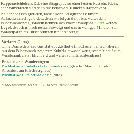
Rappenteichfelsens
lädt eine Sitzgruppe zu einer letzten Rast ein. Klein,
aber formenreich sind dann die
Felsen am Hinteren Rappenkopf
.
An der nächsten größeren, namenlosen Felsgruppe ist unsere
Aufmerksamkeit gefordert, denn wir folgen dort nicht weiter dem
Felsenwanderweg, sondern nehmen den Pfälzer Waldpfad [
Grün
-weißes
Logo
]
, der scharf nach rechts abzweigt und uns in wenigen Minuten zum
Wanderparkplatz Hirschbrunnen hinunter bringt.
Variante (9 km):
Ohne Donsieders und Gaststätte Joggelhütte (im Clauser Tal rechtsherum
mit dem Felsenwanderweg zum Kuhfels, etwas talwärts, rechts hinauf zum
Wanderparkplatz Hilschberg und weiter zum Hilschberghaus)
Benachbarte Wanderungen:
Prädikatsweg Rodalber Felsenwanderweg
(gleicher Startpunkt oder
Anschluss am Hilschberghaus)
Prädikatsweg Pfälzer Waldpfad
(dito)
©
www.wanderportal-pfalz.de
2017 - palzvisit Touristik-Service