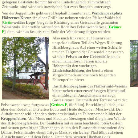
gelegene Gaststätte kommt für eine Einkehr gerade zum richtigen
Zeitpunkt, sind wir doch inzwischen fast zwei Stunden unterwegs.
Von der Joggelhütte geht es auf Asphalt hinunter zum
Wanderparkplatz
Hölzernes Kreuz
. An einer Grillhütte nehmen wir den Pfälzer Waldpfad
[
Grün
-weißes Logo
] bergab in Richtung eines Geisendelle genannten
Wiesentals. Hier treffen wir auf den Rodalber Felsenwanderweg
[
Grünes
F
]
, dem wir nun fast bis zum Ende der Wanderung folgen werden.
Also nach links und auf einem eher
unspektakulären Teil des Weges Richtung
Hilschberghaus. Auf einer weiten Schleife
um den Talgrund der Geisendelle passieren
wir den
Felsen an der Geisendelle
, dann
einen namenlosen Felsen und als
Höhepunkt den wuchtigen
Lindersbachfelsen
, der bereits einen
Vorgeschmack auf die noch folgenden
Felsenperlen bietet.
Das
Hilschberghaus
des Pfälzerwald-Vereins
bietet neben einer zuverlässigen Küche und
einer hübschen Aussichtsterrasse auch
Gästezimmer. Unterhalb der Terrasse wird der
Felsenwanderweg fortgesetzt
[
Grünes F
, für 3 km]. Er schlängelt s
ich jetzt
über den Rodalber Ortsteilen Lohn und Heide durch den Mischwald.
Den
Auftakt zur abschließenden dreiviertelstündigen Felsenparade bildet der
Krappenfelsen
. Von Moos und Flechten überzogen sind die glatten Wände
des
Hilschbergfelsens
. Der
Saufelsen
mit seinem leuchtend roten Gestein
und seinen gewaltigen Überhängen ist ein den Buntsandsteinwundern des
Dahner Felsenlandes ebenbürtiges Massiv; ein kurzer Pfad führt auf einen
Aussichtspunkt auf dem Felsen. Unter dem bizarren Überhang des