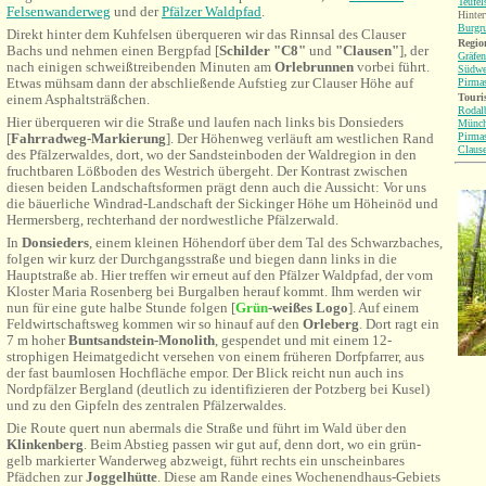
Teufel
Felsenwanderweg
und der
Pfälzer Waldpfad
.
Hinter
Burgr
Direkt hinter dem Kuhfelsen überqueren wir das Rinnsal des Clauser
Region
Bachs und nehmen einen Bergpfad [
Schilder "C8"
und
"Clausen"
], der
Gräfen
nach einigen schweißtreibenden Minuten am
Orlebrunnen
vorbei führt.
Südwe
Etwas mühsam dann der abschließende Aufstieg zur Clauser Höhe auf
Pirma
Touri
einem Asphaltsträßchen.
Rodal
Hier überqueren wir die Straße und laufen nach links bis Donsieders
Münch
Pirma
[
Fahrradweg-Markierung
]. Der Höhenweg verläuft am westlichen Rand
Claus
des Pfälzerwaldes, dort, wo der Sandsteinboden der Waldregion in den
fruchtbaren Lößboden des Westrich übergeht. Der Kontrast zwischen
diesen beiden Landschaftsformen prägt denn auch die Aussicht: Vor uns
die bäuerliche Windrad-Landschaft der Sickinger Höhe um Höheinöd und
Hermersberg, rechterhand der nordwestliche Pfälzerwald.
In
Donsieders
, einem kleinen Höhendorf über dem Tal des Schwarzbaches,
folgen wir kurz der Durchgangsstraße und biegen dann links in die
Hauptstraße ab. Hier treffen wir erneut auf den Pfälzer Waldpfad, der vom
Kloster Maria Rosenberg bei Burgalben herauf kommt. Ihm werden wir
nun für eine gute halbe Stunde folgen [
Grün
-weißes Logo
]. Auf einem
Feldwirtschaftsweg kommen wir so hinauf auf den
Orleberg
. Dort ragt ein
7 m hoher
Buntsandstein-Monolith
, gespendet und mit einem 12-
strophigen Heimatgedicht versehen von einem früheren Dorfpfarrer, aus
der fast baumlosen Hochfläche empor. Der Blick reicht nun auch ins
Nordpfälzer Bergland (deutlich zu identifizieren der Potzberg bei Kusel)
und zu den Gipfeln des zentralen Pfälzerwaldes.
Die Route quert nun abermals die Straße und führt im Wald über den
Klinkenberg
. Beim Abstieg passen wir gut auf, denn dort, wo ein grün-
gelb markierter Wanderweg abzweigt, führt rechts ein unscheinbares
Pfädchen zur
Joggelhütte
. Diese am Rande eines Wochenendhaus-Gebiets