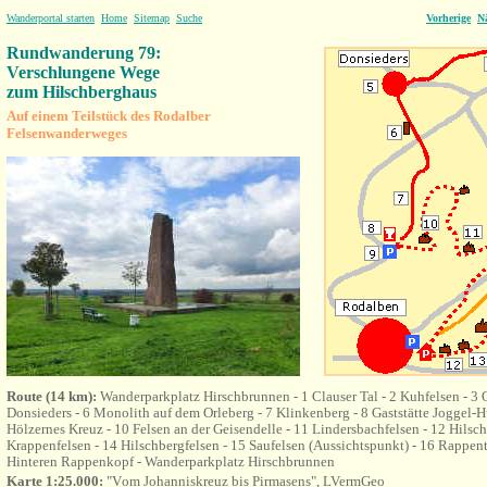
Wanderportal starten
Home
Sitemap
Suche
Vorherige
N
Rundwanderung 79:
Verschlungene Wege
zum Hilschberghaus
Auf einem Teilstück des Rodalber
Felsenwanderweges
Route (14 km):
Wanderparkplatz Hirschbrunnen - 1 Clauser Tal - 2 Kuhfelsen - 3
Donsieders - 6 Monolith auf dem Orleberg - 7 Klinkenberg - 8 Gaststätte Joggel-H
Hölzernes Kreuz - 10 Felsen an der Geisendelle - 11 Lindersbachfelsen - 12 Hils
Krappenfelsen - 14 Hilschbergfelsen - 15 Saufelsen (Aussichtspunkt) - 16 Rappen
Hinteren Rappenkopf - Wanderparkplatz Hirschbrunnen
Karte 1:25.000:
"V
om Johanniskreuz bis Pirmasens"
, LVermGeo