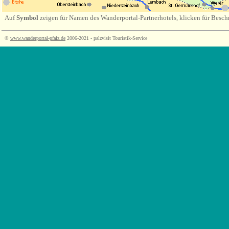
Auf
Symbol
zeigen für Namen des Wanderportal-Partnerhotels, klicken für Besch
©
www.wanderportal-pfalz.de
2006-2021 - palzvisit Touristik-Service