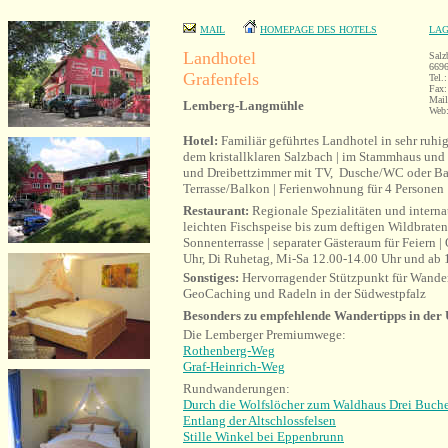
MAIL
HOMEPAGE DES HOTELS
LAG
Landhotel
Salz
669
Grafenfels
Tel.
Fax:
Mai
Lemberg-Langmühle
Web
Hotel:
Familiär geführtes Landhotel in sehr ruhi
dem kristallklaren Salzbach | im Stammhaus und
und Dreibettzimmer mit TV, Dusche/WC oder Ba
Terrasse/Balkon | Ferienwohnung für 4 Personen
Restaurant:
Regionale Spezialitäten und interna
leichten Fischspeise bis zum deftigen Wildbraten 
Sonnenterrasse | separater Gästeraum für Feiern |
Uhr, Di Ruhetag, Mi-Sa 12.00-14.00 Uhr und ab 
Sonstiges:
Hervorragender Stützpunkt für Wande
GeoCaching und Radeln in der Südwestpfalz
Besonders zu empfehlende Wandertipps in de
Die Lemberger Premiumwege:
Rothenberg-Weg
Graf-Heinrich-Weg
Rundwanderungen:
Durch die Wolfslöcher zum Waldhaus Drei Buch
Entlang der Altschlossfelsen
Stille Winkel bei Eppenbrunn