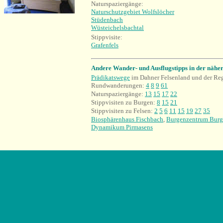
Naturspaziergänge:
Naturschutzgebiet Wolfslöcher
Stüdenbach
Wüsteichelsbachtal
Stippvisite:
Grafenfels
Andere Wander- und Ausflugstipps in der näh
Prädikatswege
im Dahner Felsenland und der Re
Rundwanderungen:
4
8
9
61
Naturspaziergänge:
13
15
17
22
Stippvisiten zu Burgen:
8
15
21
Stippvisiten zu Felsen:
2
5
6
11
15
19
27
35
Biosphärenhaus Fischbach
,
Burgenzentrum Bur
Dynamikum Pirmasens