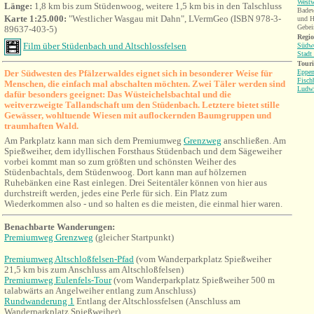
West
Länge:
1,8 km bis zum Stüdenwoog, weitere 1,5 km bis in den Talschluss
Badew
Karte 1:25.000:
"Westlicher Wasgau mit Dahn", LVermGeo (ISBN 978-3-
und H
Gebei
89637-403-5)
Regio
Film über Stüdenbach und Altschlossfelsen
Südwe
Stadt
Tour
Der Südwesten des Pfälzerwaldes eignet sich in besonderer Weise für
Eppen
Fisch
Menschen, die einfach mal abschalten möchten. Zwei Täler werden sind
Ludwi
dafür besonders geeignet: Das Wüsteichelsbachtal und die
weitverzweigte Tallandschaft um den Stüdenbach. Letztere bietet stille
Gewässer, wohltuende Wiesen mit auflockernden Baumgruppen und
traumhaften Wald.
Am Parkplatz kann man sich dem Premiumweg
Grenzweg
anschließen. Am
Spießweiher, dem idyllischen Forsthaus Stüdenbach und dem Sägeweiher
vorbei kommt man so zum größten und schönsten Weiher des
Stüdenbachtals, dem Stüdenwoog. Dort kann man auf hölzernen
Ruhebänken eine Rast einlegen. Drei Seitentäler können von hier aus
durchstreift werden, jedes eine Perle für sich. Ein Platz zum
Wiederkommen also - und so halten es die meisten, die einmal hier waren.
Benachbarte Wanderungen:
Premiumweg Grenzweg
(gleicher Startpunkt)
Premiumweg Altschloßfelsen-Pfad
(vom
Wanderparkplatz Spießweih
er
21,5 km bis zum Anschluss am Altschloßfelsen)
Premiumweg Eulenfels-Tour
(vom
Wanderparkplatz Spießweiher 500 m
talabwärts an Angelweiher entlang zum Anschluss)
Rundwanderung 1
Entlang der Altschlossfelsen (Anschluss am
Wanderparkplatz Spießweiher)