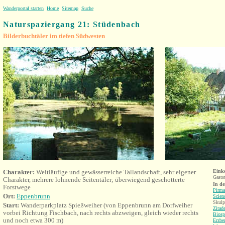
Wanderportal starten
Home
Sitemap
Suche
Naturspaziergang 21: Stüdenbach
Bilderbuchtäler im tiefen Südwesten
Charakter:
Weitläufige und gewässerreiche Tallandschaft, sehr eigener
Eink
Gasts
Charakter, mehrere lohnende Seitentäler; überwiegend geschotterte
In d
Forstwege
Pirma
Ort:
Eppenbrunn
Scien
Skulp
Start:
Wanderparkplatz Spießweih
er (von Eppenbrunn am Dorfweiher
Zitade
vorbei Richtung Fischbach, nach rechts abzweigen, gleich wieder rechts
Biosp
und noch etwa 300 m)
Erzbe