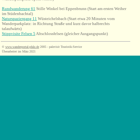
Rundwanderung 61
Stille Winkel bei Eppenbrunn (Start am ersten Weiher
im Stüdenbachtal)
Naturspaziergang 11
Wüsteichelsbach (Start etwa 20 Minuten vom
Wanderparkplatz: in Richtung Straße und kurz davor halbrechts
talaufwärts)
Stippvisite Felsen 5
Altschlossfelsen (gleicher Ausgangspunkt)
©
www.wanderportal-pfalz.de
2005 - palzvisit Touristik-Service
Überarbeitet im März 2021