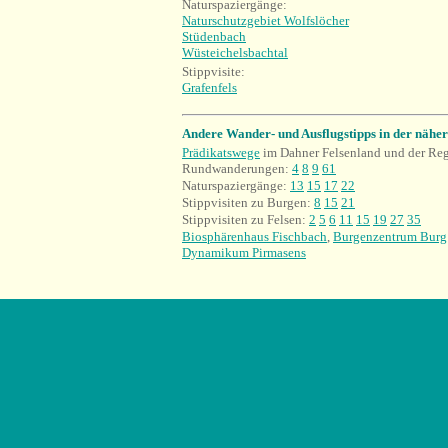
Naturspaziergänge:
Naturschutzgebiet Wolfslöcher
Stüdenbach
Wüsteichelsbachtal
Stippvisite:
Grafenfels
Andere Wander- und Ausflugstipps in der näh
Prädikatswege
im Dahner Felsenland und der Re
Rundwanderungen:
4
8
9
61
Naturspaziergänge:
13
15
17
22
Stippvisiten zu Burgen:
8
15
21
Stippvisiten zu Felsen:
2
5
6
11
15
19
27
35
Biosphärenhaus Fischbach
,
Burgenzentrum Burg
Dynamikum Pirmasens