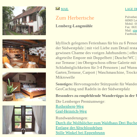
MAIL
LAGE D
Zum Herbertsche
Pulverber
66969 Le
Mobil: 0
Lemberg-Langmühle
Fax: 063
Mail:
sim
Faceboo
Idyllisch gelegenes Ferienhaus für bis zu 6 Pers
der Südwestpfalz | mit viel Liebe zum Detail res
gewissen Charme des vorigen Jahrhunderts | off
abgeteilte Empore mit Doppelbett | Dusche/WC |
zur Terrasse | im Obergeschoss offene Galerie m
Schlafmöglichkeiten für 3-4 Personen | auf Wunsc
Garten,Terrasse, Carport | Waschmaschine, Trock
Mikrowelle
Sonstiges:
Hervorragender Stützpunkt für Wande
GeoCaching und Radeln in der Südwestpfalz
Besonders zu empfehlende Wandertipps in der
Die Lemberger Premiumwege:
Rothenberg-Weg
Graf-Heinrich-Weg
Rundwanderungen:
Durch die Wolfslöcher zum Waldhaus Drei Buch
Entlang der Altschlossfelsen
Stille Winkel bei Eppenbrunn