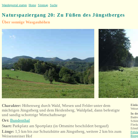
Wanderportal starten
Home
Sitemap
Suche
Naturspaziergang 20: Zu Füßen des Jüngstberges
Über sonnige Wasgauhöhen
Charakter:
Höhenweg durch Wald, Wiesen und Felder unter dem
Eink
Weise
mächtigen Jüngstberg und dem Heidenberg; Waldpfad, dann befestigte
In d
und sandig-schottrige Wirtschaftswege
Badew
Ort:
Bundenthal
Schön
Fleck
Start:
Parkplatz am Sportplatz (in Ortsmitte beschildert bergauf)
Erlen
Länge:
1,5 km bis zur Schutzhütte am Jüngstberg, weitere 2 km bis zum
Felsl
Weisensteiner Hof
Biosp