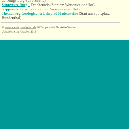
der Jüngstberg-Schutzhütte)
Stippvisite Burg 1
Drachenfels (Start am Weisensteiner Hof)
Stippvisite Felsen 29
(Start am Weisensteiner Hof)
Themenweg Geologischer Lehrpfad Fladensteine
(Start am Sportplatz
Bundenthal)
©
www.wanderportal-pfalz.de
2005 - palzvisit Touristik-Service
Überarbeitet im Oktober 2016