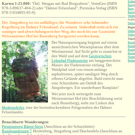
Erzbe
Karten 1:25.000:
"Östl. Wasgau mit Bad Bergzabern", VermGeo (ISBN
Burgr
978-3-89637-404-2) oder "Dahner Felsenland", Pietruska-Verlag (ISBN
Burg 
978-3-934895-95-9)
Burgr
Weiße
Städt
Der Jüngstberg ist ein auffälliger, für Wanderer sehr lohnender
Deuts
Kegelberg im Dahner Felsenland. Zu seinem Südostfuß zieht sich ein
Regio
sonniger und abwechslungsreicher Weg, der noch bis zur Gaststätte
Dahne
Südwe
Weisensteiner Hof bei Busenberg fortgesetzt werden kann.
Tour
Der Naturspaziergang beginnt auf einem
Bruch
Bunde
aussichtsreichen Wiesenplateau über dem
Rumb
Wieslautertal. Auf Sicht geht es zunächst in
Busen
den Wald und auf dem
Geologischen
Niede
Lehrpfad Fladensteine
am langgestreckten
Boben
Massiv der Fladensteine entlang. Der
Waldpfad wird von einem anfangs
asphaltierten, später sandigen Weg durch
offenes Gelände abgelöst. Bald erreicht man
eine Schutzhütte am Ostfuß des
Jüngstberges. Ein wunderbarer Rastplatz!
Wer jetzt noch weitergeht zum
Weisensteiner Hof (die Beschilderung weist
nach Busenberg), sieht zur Linken den
Heidenpfeiler
, eine der beeindruckendsten Felsgestalten des Dahner
Felsenlandes.
Benachbarte Wanderungen
:
Premiumweg Bären-Steig
(Anschluss
an
der Schutzhütte)
Rundwanderung 7
Heidenberg, Jüngstberg und Drachenfels (Anschluss an