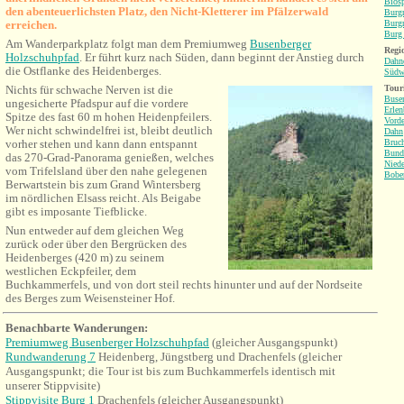
Bios
den abenteuerlichsten Platz, den Nicht-Kletterer im Pfälzerwald
Burgr
erreichen.
Burgr
Burg 
Am Wanderparkplatz folgt man dem Premiumweg
Busenberger
Regio
Holzschuhpfad
. Er führt kurz nach Süden, dann beginnt der Anstieg durch
Dahne
die Ostflanke des Heidenberges.
Südw
Nichts für schwache Nerven ist die
Tour
Buse
ungesicherte Pfadspur auf die vordere
Erlen
Spitze des fast 60 m hohen Heidenpfeilers.
Vorde
Wer nicht schwindelfrei ist, bleibt deutlich
Dahn
vorher stehen und kann dann entspannt
Bruch
Bund
das 270-Grad-Panorama genießen, welches
Niede
vom Trifelsland über den nahe gelegenen
Bobe
Berwartstein bis zum Grand Wintersberg
im nördlichen Elsass reicht. Als Beigabe
gibt es imposante Tiefblicke.
Nun entweder auf dem gleichen Weg
zurück oder über den Bergrücken des
Heidenberges (420 m) zu seinem
westlichen Eckpfeiler, dem
Buchkammerfels, und von dort steil rechts hinunter und auf der Nordseite
des Berges zum Weisensteiner Hof.
Benachbarte Wanderungen
:
Premiumweg Busenberger Holzschuhpfad
(gleicher Ausgangspunkt)
Rundwanderung 7
Heidenberg, Jüngstberg und Drachenfels (gleicher
Ausgangspunkt; die Tour ist bis zum Buchkammerfels identisch mit
unserer Stippvisite)
Stippvisite Burg 1
Drachenfels (gleicher Ausgangspunkt)