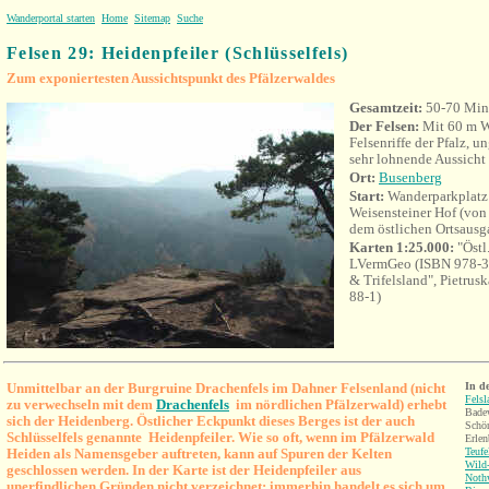
Wanderportal starten
Home
Sitemap
Suche
Felsen 29: Heidenpfeiler (Schlüsselfels)
Zum exponiertesten Aussichtspunkt des Pfälzerwaldes
Gesamtzeit:
50-70 Min
Der Felsen:
Mit 60 m W
Felsenriffe der Pfalz, u
sehr lohnende Aussicht
Ort
:
Busenberg
Start:
Wanderparkplatz 
Weisensteiner Hof (vo
dem östlichen Ortsausg
Karten 1:25.000:
"Östl
LVermGeo (ISBN 978-3-
& Trifelsland", Pietru
88-1)
U
nmittelbar an der Burgruine Drachenfels im Dahner Felsenland (nicht
In d
Fels
zu verwechseln mit dem
Drachenfels
im nördlichen Pfälzerwald) erhebt
Badew
sich der Heidenberg. Östlicher Eckpunkt dieses Berges ist der auch
Schön
Schlüsselfels genannte Heidenpfeiler.
Wie so oft, wenn im Pfälzerwald
Erlen
Heiden als Namensgeber auftreten, kann auf Spuren der Kelten
Teufe
Wild-
geschlossen werden.
In der Karte ist der Heidenpfeiler aus
Nothw
unerfindlichen Gründen nicht verzeichnet; immerhin handelt es sich um