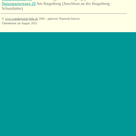
Naturspaziergang 20
Am Jüngstberg (Anschluss an der Jüngstberg-
Schutzhütte)
©
www.wanderportal-pfalz.de
2005 - palzvisit Touristik-Service
Überarbeitet im August 2015