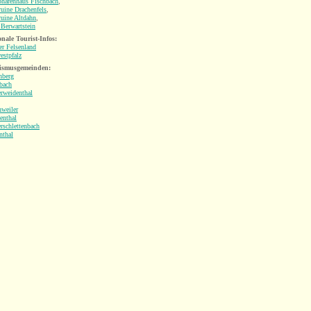
phärenhaus Fischbach
,
uine Drachenfels
,
uine Altdahn
,
Berwartstein
nale Tourist-Infos:
r Felsenland
estpfalz
ismusgemeinden:
nberg
bach
rweidenthal
weiler
enthal
rschlettenbach
nthal