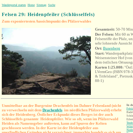
Wanderportal starten
Home
Sitemap
Suche
Felsen 29: Heidenpfeiler (Schlüsselfels)
Zum exponiertesten Aussichtspunkt des Pfälzerwaldes
Gesamtzeit:
50-70 Min
Der Felsen:
Mit 60 m W
Felsenriffe der Pfalz, u
sehr lohnende Aussicht
Ort
:
Busenberg
Start:
Wanderparkplatz 
Weisensteiner Hof (vo
dem östlichen Ortsausg
Karten 1:25.000:
"Östl
LVermGeo (ISBN 978-3-
& Trifelsland", Pietru
88-1)
U
nmittelbar an der Burgruine Drachenfels im Dahner Felsenland (nicht
In d
Fels
zu verwechseln mit dem
Drachenfels
im nördlichen Pfälzerwald) erhebt
Badew
sich der Heidenberg. Östlicher Eckpunkt dieses Berges ist der auch
Schön
Schlüsselfels genannte Heidenpfeiler.
Wie so oft, wenn im Pfälzerwald
Erlen
Heiden als Namensgeber auftreten, kann auf Spuren der Kelten
Teufe
Wild-
geschlossen werden.
In der Karte ist der Heidenpfeiler aus
Nothw
unerfindlichen Gründen nicht verzeichnet; immerhin handelt es sich um