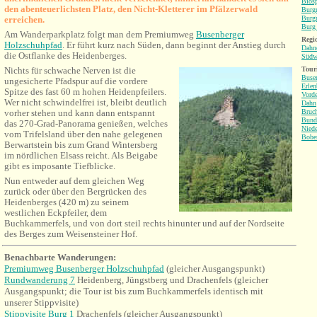
Bios
den abenteuerlichsten Platz, den Nicht-Kletterer im Pfälzerwald
Burgr
erreichen.
Burgr
Burg 
Am Wanderparkplatz folgt man dem Premiumweg
Busenberger
Regio
Holzschuhpfad
. Er führt kurz nach Süden, dann beginnt der Anstieg durch
Dahne
die Ostflanke des Heidenberges.
Südw
Nichts für schwache Nerven ist die
Tour
Buse
ungesicherte Pfadspur auf die vordere
Erlen
Spitze des fast 60 m hohen Heidenpfeilers.
Vorde
Wer nicht schwindelfrei ist, bleibt deutlich
Dahn
vorher stehen und kann dann entspannt
Bruch
Bund
das 270-Grad-Panorama genießen, welches
Niede
vom Trifelsland über den nahe gelegenen
Bobe
Berwartstein bis zum Grand Wintersberg
im nördlichen Elsass reicht. Als Beigabe
gibt es imposante Tiefblicke.
Nun entweder auf dem gleichen Weg
zurück oder über den Bergrücken des
Heidenberges (420 m) zu seinem
westlichen Eckpfeiler, dem
Buchkammerfels, und von dort steil rechts hinunter und auf der Nordseite
des Berges zum Weisensteiner Hof.
Benachbarte Wanderungen
:
Premiumweg Busenberger Holzschuhpfad
(gleicher Ausgangspunkt)
Rundwanderung 7
Heidenberg, Jüngstberg und Drachenfels (gleicher
Ausgangspunkt; die Tour ist bis zum Buchkammerfels identisch mit
unserer Stippvisite)
Stippvisite Burg 1
Drachenfels (gleicher Ausgangspunkt)