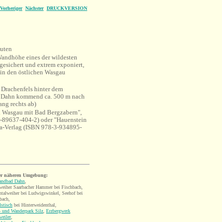
Vorheriger
Nächster
DRUCKVERSION
uten
andhöhe eines der wildesten
ngesichert und extrem exponiert,
 in den östlichen Wasgau
Drachenfels hinter dem
n Dahn kommend ca. 500 m nach
ang rechts ab)
. Wasgau mit Bad Bergzabern",
89637-404-2) oder "Hauenstein
ska-Verlag (ISBN 978-3-934895-
er näheren Umgebung:
landbad Dahn
,
eiher Saarbacher Hammer bei Fischbach,
talweiher bei Ludwigswinkel, Seehof bei
bach,
lstisch
bei Hinterweidenthal,
 und Wanderpark Silz
,
Erzbergwerk
eiler
,