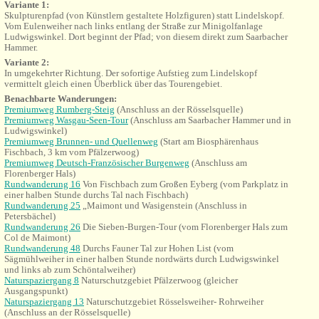
Variante 1:
Skulpturenpfad (von Künstlern gestaltete Holzfiguren) statt
Lindelskopf.
Vom Eulenweiher nach links entlang der Straße zur Minigolfanlage
Ludwigswinkel. Dort beginnt der Pfad; von diesem direkt zum Saarbacher
Hammer.
Variante 2:
In
umgekehrter
Richtung. Der sofortige Aufstieg zum Lindelskopf
vermittelt gleich einen Überblick über das Tourengebiet.
Benachbarte Wanderungen:
Premiumweg Rumberg-Steig
(Anschluss an der Rösselsquelle)
Premiumweg Wasgau-Seen-Tour
(Anschluss am Saarbacher Hammer und in
Ludwigswinkel)
Premiumweg Brunnen- und Quellenweg
(Start am Biosphärenhaus
Fischbach, 3 km vom Pfälzerwoog)
Premiumweg Deutsch-Französischer Burgenweg
(Anschluss am
Florenberger Hals)
Rundwanderung 16
Von Fischbach zum Großen Eyberg (vom Parkplatz in
einer halben Stunde durchs Tal nach Fischbach)
Rundwanderung 25
„Maimont und
Wasigenstein (Anschluss in
Petersbächel)
Rundwanderung 26
Die Sieben-Burgen-Tour (vom Florenberger Hals zum
Col de Maimont)
Rundwanderung 48
Durchs Fauner Tal zur Hohen List (vom
Sägmühlweiher in einer halben Stunde nordwärts durch Ludwigswinkel
und links ab zum Schöntalweiher)
Naturspaziergang 8
Naturschutzgebiet Pfälzerwoog (gleicher
Ausgangspunkt)
Naturspaziergang 13
Naturschutzgebiet Rösselsweiher- Rohrweiher
(Anschluss an der Rösselsquelle)