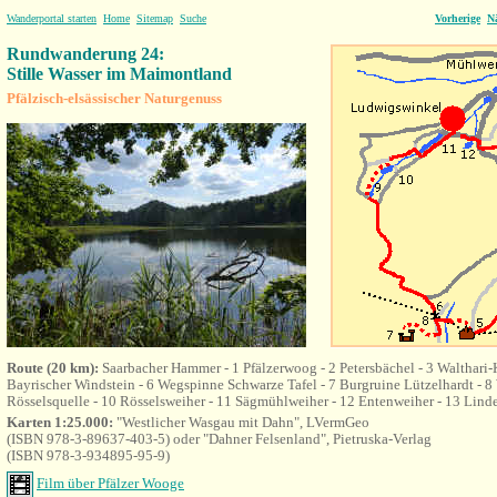
Wanderportal starten
Home
Sitemap
Suche
Vorherige
N
Rundwanderung 24:
Stille Wasser im Maimontland
Pfälzisch-elsässischer Naturgenuss
Route (20 km):
Saarbacher Hammer - 1 Pfälzerwoog - 2 Petersbächel - 3 Walthari-K
Bayrischer Windstein - 6
Wegspinne Schwarze Tafel - 7 Burgruine Lützelhardt - 8
Rösselsquelle - 10 Rösselsweiher - 11 Sägmühlweiher - 12 Entenweiher - 13 Lind
Karten 1:25.000:
"Westlicher Wasgau mit Dahn", LVermGeo
(ISBN 978-3-89637-403-5) oder "Dahner Felsenland", Pietruska-Verlag
(ISBN 978-3-934895-95-9)
Film über Pfälzer Wooge