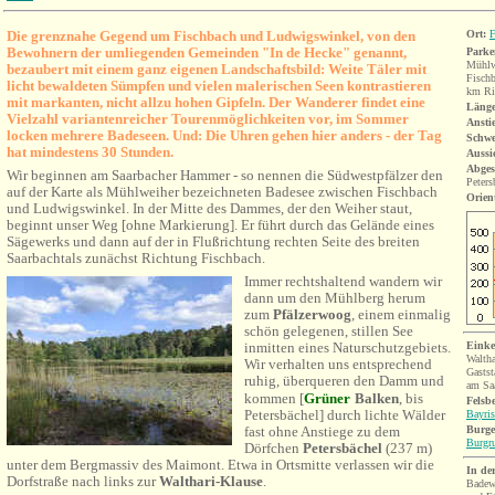
Die grenznahe Gegend um Fischbach und Ludwigswinkel, von den
Ort:
F
Bewohnern der umliegenden Gemeinden "In de Hecke" genannt,
Parke
Mühlw
bezaubert mit einem ganz eigenen Landschaftsbild: Weite Täler mit
Fisch
licht bewaldeten Sümpfen und vielen malerischen Seen kontrastieren
km Ri
mit markanten, nicht allzu hohen Gipfeln. Der Wanderer findet eine
Länge
Vielzahl variantenreicher Tourenmöglichkeiten vor, im Sommer
Ansti
locken mehrere Badeseen. Und: Die Uhren gehen hier anders - der Tag
Schwe
hat mindestens 30 Stunden.
Aussi
Abges
Wir beginnen am Saarbacher Hammer - so nennen die Südwestpfälzer den
Peter
auf der Karte als Mühlweiher bezeichneten Badesee zwischen Fischbach
Orien
und Ludwigswinkel. In der Mitte des Dammes, der den Weiher staut,
beginnt unser Weg [ohne Markierung]. Er führt durch das Gelände eines
Sägewerks und dann auf der in Flußrichtung rechten Seite des breiten
Saarbachtals zunächst Richtung Fischbach.
Immer rechtshaltend wandern wir
dann um den Mühlberg herum
zum
Pfälzerwoog
, einem einmalig
schön gelegenen, stillen See
inmitten eines Naturschutzgebiets.
Einke
Waltha
Wir verhalten uns entsprechend
Gastst
ruhig, überqueren den Damm und
am Sa
kommen [
Grüner
Balken
, bis
Fels
b
Petersbächel] durch lichte Wälder
Bayris
fast ohne Anstiege zu dem
Burge
Burgru
Dörfchen
Petersbächel
(237 m)
unter dem Bergmassiv des Maimont. Etwa in Ortsmitte verlassen wir die
In de
Dorfstraße nach links zur
Walthari-Klause
.
Badew