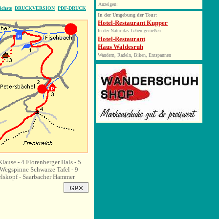
Anzeigen:
ächste
DRUCKVERSION
PDF-DRUCK
In der Umgebung der Tour:
Hotel-Restaurant Kupper
In der Natur das Leben genießen
Hotel-Restaurant
Haus Waldesruh
Wandern, Radeln, Biken, Entspannen
lause - 4 Florenberger Hals - 5
Wegspinne Schwarze Tafel - 9
elskopf - Saarbacher Hammer