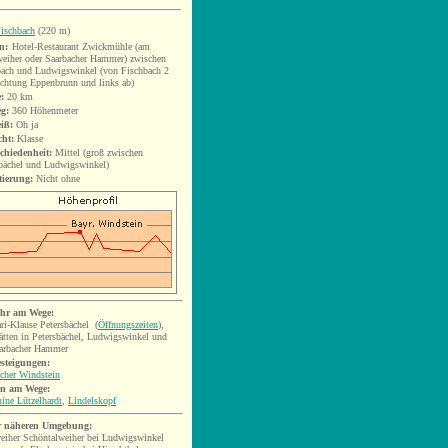
ischbach
(220 m)
n:
Hotel-Restaurant
Zwickmühle (am
eiher oder Saarbacher Hammer) zwischen
bach und Ludwigswinkel (von Fischbach 2
chtung Eppenbrunn und links ab)
:
20
km
eg:
360 Höhenmeter
iß:
Oh ja
cht:
Klasse
chiedenheit:
Mittel (groß zwischen
sbächel und Ludwigswinkel)
tierung:
Nicht ohne
hr am Wege:
ri-Klause Petersbächel
(
Öffnungszeiten
)
,
ätten in Petersbächel, Ludwigswinkel und
arbacher Hammer
esteigungen:
cher Windstein
n am Wege:
ine Lützelhardt
,
Lindelskopf
r näheren Umgebung:
eiher
Schöntalweiher bei Ludwigswinkel