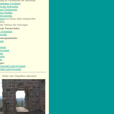
ang de Fleckenstein bei Hirschthal,
härenhaus Fischbach
,
rgwerk Nothweiler
,
ine Fleckenstein
,
uine Altdahn
,
erwartstein
,
nburg
im Elsass (sehr romantisches
hen),
ches Weintor bei Schweigen
ale Tourist-Infos:
r Felsenland
stpfalz
smusgemeinden:
bach
bächel
gswinkel
ach
eiler
au
ges:
turenpfad Ludwigswinkel
ßpfad Ludwigswinkel
Bilder zum Vergrößern anklicken!