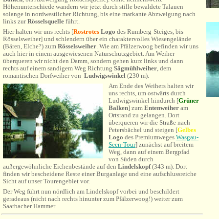
Höhenunterschiede wandern wir jetzt durch stille bewaldete Talauen
solange in nordwestlicher Richtung, bis eine markante Abzweigung nach
links zur
Rösselsquelle
führt.
Hier halten wir uns rechts [
Rostrotes
Logo
des Rumberg-Steiges, bis
Rösselsweiher] und schlendern über ein charaktervolles Wiesengelände
(Bären, Elche?) zum
Rösselsweiher
. Wie am Pfälzerwoog befinden wir uns
auch hier in einem ausgewiesenen Naturschutzgebiet. Am Weiher
überqueren wir nicht den Damm, sondern gehen kurz links und dann
rechts auf einem sandigem Weg Richtung
Sägmühlweiher
, dem
romantischen Dorfweiher von
Ludwigswinkel
(230 m).
Am Ende des Weihers halten wir
uns rechts, um ostwärts durch
Ludwigswinkel hindurch [
Grüner
Balken
] zum
Entenweiher
am
Ortsrand zu gelangen. Dort
überqueren wir die Straße nach
Petersbächel und steigen [
Gelbes
Logo
des Premiumweges
Wasgau-
Seen-Tour
] zunächst auf breitem
Weg, dann auf einem Bergpfad
von Süden durch
außergewöhnliche Eichenbestände auf den
Lindelskopf
(343 m). Dort
finden wir bescheidene Reste einer Burganlage und eine aufschlussreiche
Sicht auf unser Tourengebiet vor.
Der Weg führt nun nördlich am Lindelskopf vorbei und beschildert
geradeaus (nicht nach rechts hinunter zum Pfälzerwoog!) weiter zum
Saarbacher Hammer.