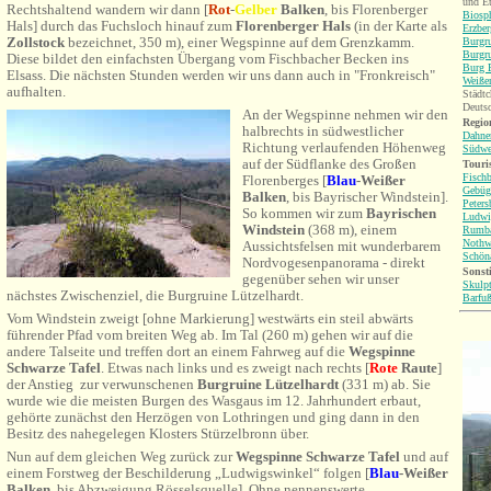
und Et
Rechtshaltend wandern wir dann
[
Rot
-
Gelber
Balken
, bis Florenberger
Biosp
Hals]
durch das Fuchsloch hinauf zum
Florenberger Hals
(in der Karte als
Erzbe
Zollstock
bezeichnet, 350 m), einer Wegspinne auf dem Grenzkamm.
Burgru
Burgr
Diese bildet den einfachsten Übergang vom Fischbacher Becken ins
Burg B
Elsass. Die nächsten Stunden werden wir uns dann auch in "Fronkreisch"
Weiße
aufhalten.
Städtc
Deuts
An der Wegspinne nehmen wir den
Region
halbrechts in südwestlicher
Dahne
Richtung verlaufenden Höhenweg
Südwe
auf der Südflanke des Großen
Touri
Fisch
Florenberges [
Blau
-Weißer
Gebüg
Balken
, bis Bayrischer Windstein].
Peters
So kommen wir zum
Bayrischen
Ludwi
Windstein
(368 m), einem
Rumb
Nothw
Aussichtsfelsen mit wunderbarem
Schön
Nordvogesenpanorama - direkt
Sonsti
gegenüber sehen wir unser
Skulp
nächstes Zwischenziel, die Burgruine Lützelhardt.
Barfu
Vom Windstein zweigt [ohne Markierung] westwärts ein steil abwärts
führender Pfad vom breiten Weg ab. Im Tal (260 m) gehen wir auf die
andere Talseite und treffen dort an einem Fahrweg auf
die
Wegspinne
Schwarze Tafel
. Etwas nach links und es zweigt nach rechts [
Rote
Raute
]
der Anstieg
zur verwunschenen
Burgruine Lützelhardt
(331 m) ab. Sie
wurde wie die meisten Burgen des Wasgaus im 12. Jahrhundert erbaut,
gehörte zunächst den Herzögen von Lothringen und ging dann in den
Besitz des nahegelegen Klosters Stürzelbronn über.
Nun auf dem gleichen Weg zurück zur
Wegspinne Schwarze Tafel
und auf
einem Forstweg der Beschilderung „Ludwigswinkel“ folgen [
Blau
-Weißer
Balken
, bis Abzweigung Rösselsquelle]. Ohne nennenswerte