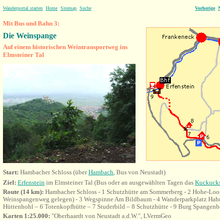
Wanderportal starten
Home
Sitemap
Suche
Vorherige
Mit Bus und Bahn 3:
Die
Weinspange
Auf einem historischen Weintransportweg ins
Elmsteiner Tal
Start:
Hambacher Schloss (über
Hambach
,
Bus von Neustadt)
Ziel:
Erfenstein
im Elmsteiner Tal (Bus oder an ausgewählten Tagen das
Kuckuck
Route (14 km):
Hambacher Schloss - 1 Schutzhütte am Sommerberg - 2 Hohe-Loog
Weinspangenweg gelegen) - 3 Wegspinne Am Bildbaum - 4 Wanderparkplatz Hahn
Hüttenhohl – 6 Totenkopfhütte – 7 Studerbild – 8 Schutzhütte - 9 Burg Spangenb
Karten 1:25.000:
"Oberhaardt von Neustadt a.d.W.", LVermGeo