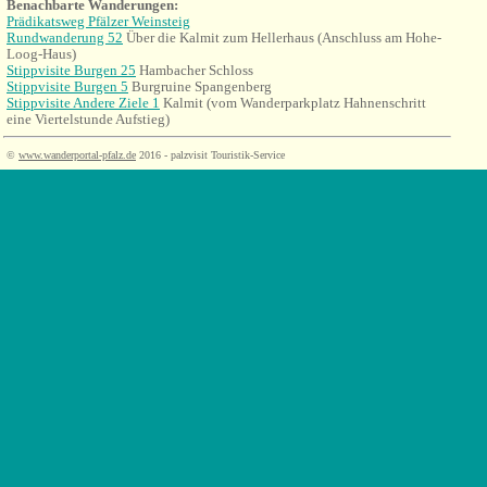
Benachbarte Wanderungen:
Prädikatsweg Pfälzer Weinsteig
Rundwanderung 52
Über die Kalmit zum Hellerhaus (Anschluss am Hohe-
Loog-Haus)
Stippvisite Burgen 25
Hambacher Schloss
Stippvisite Burgen 5
Burgruine Spangenberg
Stippvisite Andere Ziele 1
Kalmit (vom Wanderparkplatz Hahnenschritt
eine Viertelstunde Aufstieg)
©
www.wanderportal-pfalz.de
2016 - palzvisit Touristik-Service