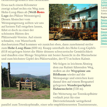
Schlo
Etwa nach einem Kilometer
Kurpf
Lambr
zweigt scharf rechts ein Weg zum
Schwi
Hohe-Loog-Haus ab [
Weiß-
Rotes
Rietb
Logo
des Pfälzer Weinsteiges
].
Region
Diesen Abstecher vom
Neusta
Weinspangenweg sollten wir uns
Regio
Zentr
auf keinen Fall entgehen lassen,
Touri
führt er doch zu einer der
Elmst
schönsten Hütten des
Lambr
Pfälzerwald-Vereins. Auf einem
Linde
schmalen, von Wurzelwerk
Neusta
Neust
durchsetztem Pfad kommen wir zunächst eben, dann zunehmend steiler
zum
Hohe-Loog-Haus
(600 m). Knapp unterhalb des Hohe-Loog-Gipfels
(618 m) gelegen bietet die Hütte drinnen schwyzerische Gemütlichkeit
und draußen eine Menge Sitzplätze mit bester Aussicht in die Rheinebene
und zum höchsten Gipfel des Pfälzerwaldes, der 673 m hohen Kalmit.
Wir folgen in leichtem Abstieg
dem zur Kalmit führenden Weg,
stoßen an der
Wegspinne am
Bildbaum
wieder auf die
Weinspange und erreichen kurz
darauf den auf einem Bergsattel
gelegenen
Wanderparkplatz
Hahnenschritt
(558 m).
Der Weiterweg zur Totenkopfhütte
verläuft jetzt für eine
Dreiviertelstunde weitgehend
parallel zum Totenkopfstraße, einer sehr empfehlenswerten Touristenroute,