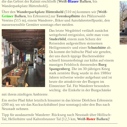
die das Gebiet der Kalmit erschließt [
Weiß-
Blauer
Balken
, bis
.
Wanderparkplatz Hüttenhohl
]
Über den
Wanderparkplatz
Hüttenhohl
(510 m) kommen wir [
Weiß-
Grüner
Balken
, bis Erfenstein]
zur
Totenkopfhütte
des Pfälzerwald-
Vereins (515 m), einem Wanderer-, Biker und Autofahrertreffpunkt, den
massensensible Gemüter sonntags eher meiden.
Das letzte Wegdrittel verläuft zunächst
weitgehend ereignislos, sieht man vom
Studerbild
, einem zum Schutz der
Reisenden aufgestellten steinernen
Heiligenmotiv und einer
Schutzhütte
ab.
Da kommt der hübsche Pfad wie gerufen,
der uns durch üppige Buchenwälder
schnell hinunterbringt zur kühn auf einem
massigen Felsblock thronenden
Burg
Spangenberg
. Die im 30-jährigen Krieg
stark zerstörte Burg wurde in den 1980er
Jahren teilweise wieder aufgebaut und ist
heute die attraktivste der Burgen im
Elmsteiner Tal. Für Wanderer besonders
wichtig: die Einkehr in der Burgschänke
mit ihrem zünftigen Ambiente.
Ein steiler Pfad führt letztlich hinunter in das kleine Dörfchen Erfenstein
(200 m), wo wir das Kuckucksbähnel (nur sonntags) oder den Bus nach
Neustadt nehmen.
Tipp für ausdauernde Wanderer: Rückweg nach Neustadt über Höllisch-
Tal, Hellerhütte und Kaltenbrunner Tal [12,5 km,
Weiß-
Roter
Balken
]!