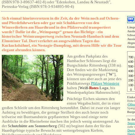
(ISBN 978-3-89637-402-8) oder "Edenkoben, Landau & Neustadt",
Pietruska-Verlag (ISBN 978-3-934895-90-4)
S
ic
h einmal hineinversetzen in die Zeit, da
der Wein noch auf Ochsen-
und Pferdefuhrwerken oder gar mit Schubkarren von den
Winzerdörfern am Haardtrand in den Pfälzerwald transportiert
Länge
wurde? Dafür ist die „Weinspange“ genau das Richtige - ein
Ansti
Schwe
historischer Weintransportweg zwischen Neustadt-Hambach und dem
Aussi
Elmsteiner Tal. Dort verkehrt an ausgewählten Tagen das
Abges
Kuckucksbähnel, ein Nostagie-Dampfzug, mit dessen Hilfe wir die Tour
Orien
elegant abrunden können.
Am großen Parkplatz des
Hambacher Schlosses liegt die
Burgschänke Rittersberg (338 m).
Dort finden wir die Markierung
des Weinspangenweges ["
W
"],
können uns aber auch an jene des
Prädikatswegs
Pfälzer Weinsteig
halten [
Weiß-
Rotes
Logo
, bis
Wanderparkplatz Hahnenschritt
].
Einke
Prächtige Eichen säumen den
Hohe-
ersten Wegabschnitt, der in einer
(
Öffnu
großen Schleife um den Rittersberg herumführt. Dabei ist zwar ein langer
Spang
Aufstieg zu bewältigen, die geringe Steilheit des auch heute noch
Burg
teilweise mit Buntsandstein gepflasterten Weges und einige nette
In de
Ausblicke in die Rheinebene machen ihn jedoch wenig anstrengend. An
Neusta
der
Schutzhütte am Sommerberg
(502 m) beginnt dann der für das
(sehr 
Haardtgebirge typische Bewuchs mit wettergebeugten Kiefern,
Deuts
Hamba
Heidelbeergesträuch und Heidekraut.