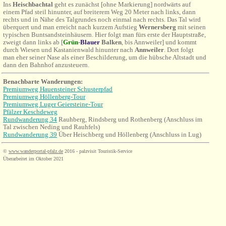
Ins
Heischbachtal
geht es zunächst [ohne Markierung] nordwärts auf
einem Pfad steil hinunter, auf breiterem Weg 20 Meter nach links, dann
rechts und in Nähe des Talgrundes noch einmal nach rechts. Das Tal wird
überquert und man erreicht nach kurzem Aufstieg
Wernersberg
mit seinen
typischen Buntsandsteinhäusern. Hier folgt man fürs erste der Hauptstraße,
zweigt dann links ab [
Grün
-
Blauer
Balken
, bis
Annweiler
] und kommt
durch Wiesen und Kastanienwald hinunter nach
Annweiler
. Dort folgt
man eher seiner Nase als einer Beschilderung, um die hübsche Altstadt und
dann den Bahnhof anzusteuern.
Benachbarte Wanderungen:
Premiumweg Hauensteiner Schusterpfad
Premiumweg Höllenberg-Tour
Premiumweg Luger Geiersteine-Tour
Pfälzer Keschdeweg
Rundwanderung 34
Rauhberg, Rindsberg und Rothenberg (Anschluss im
Tal zwischen Neding und Rauhfels)
Rundwanderung 39
Über Heischberg und Höllenberg (Anschluss in Lug)
©
www.wanderportal-pfalz.de
2016 - palzvisit Touristik-Service
Überarbeitet im Oktober 2021