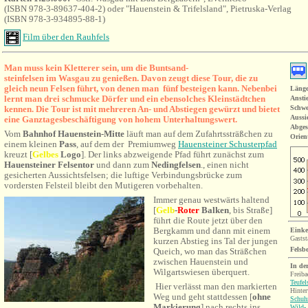
(ISBN 978-3-89637-404-2) oder "Hauenstein & Trifelsland", Pietruska-Verlag
(ISBN 978-3-934895-88-1)
Film über den Rauhfels
Man muss kein Kletterer sein, um die Buntsand-
steinfelsen im Wasgau zu genießen. Davon zeugt diese Tour, die zu
gleich neun Felsen führt, von denen man fünf besteigen kann. Nebenbei
Länge
lernt man drei schmucke Dörfer und ein ebensolches Kleinstädtchen
Ansti
kennen. Die Tour ist mit mehreren An- und Abstiegen gewürzt und bietet
Schwe
Aussi
eine Ganztagesbeschäftigung von hohem Unterhaltungswert.
Abges
Vom
Bahnhof Hauenstein-Mitte
läuft man auf dem Zufahrtssträßchen zu
Orien
einem kleinen
Pass
, auf dem der Premiumweg
Hauensteiner Schusterpfad
kreuzt [
Gelbe
s
Logo
]. Der links abzweigende Pfad führt zunächst zum
Hauensteiner Felsentor
und dann zum
Nedingfelsen
., einen nicht
gesicherten Aussichtsfelsen; die luftige Verbindungsbrücke zum
vordersten Felsteil bleibt den Mutigeren vorbehalten.
Immer genau westwärts haltend
[
Gelb
-
Roter
Balken
, bis Straße]
führt die Route jetzt über den
Bergkamm und dann mit einem
Einke
Gastst
kurzen Abstieg ins Tal der jungen
Felsb
Queich, wo man das Sträßchen
zwischen Hauenstein und
In de
Wilgartswiesen überquert.
Freiba
Teufel
Hier verlässt man den markierten
Hinter
Weg und geht stattdessen [
ohne
Schuh
Markierung
] nach rechts ins
Wild-