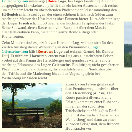
Höllenberg-Tour
unterwegs [
Rotes
Logo
, bis Luger Friedrich]. An einer
ausgeprägten Linkskehre empfiehlt sich ein kurzer Abstecher nach rechts,
um auf einem leicht zu übersehenden Pfädchen der Felsensammlung den
Höllenfelsen
hinzuzufügen, der einen schönen Blick nach Süden zum
mächtigen Massiv des Haselsteins über Darstein bietet. Kurz dahinter liegt
der
Luger Friedrich
, mit 58 m einer der höchsten Felspfeiler der Pfalz.
Seine Südwand, deren Rasse man vom Rastplatz über dem Massiv
allenfalls erahnen kann, bietet eine ganze Reihe aufregender
Kletterrouten.
Zehn Minuten sind es jetzt bis zur Kirche in
Lug
, wo man sich für den
vierten Aufstieg dieser Wanderung an den Premiumweg
Luger
Geiersteine-Tour
hält [
Rostrotes
Logo auf weißem Grund
, bis Runder
Hut]
. Er führt am
Hornstein
, einem von Lug aus gut sichtbaren Felsen,
vorbei auf den Kamm des Heischberges und geradeaus weiter auf die
mächtige Felsrampe des
Luger Geiersteins
. Ein luftiger, nicht gesicherter
Platz mit wunderbarer Aussicht, die vom Adelsberg im Nordosten über
den Trifels und die Madenburg bis zu den Vogesengipfeln bei
Weißenburg im Süden reicht.
Zurück vom Felsen geht es auf
dem Premiumweg nordwärts über
den
Heischberg
(412 m). Die
Route passiert diverse kleine
Felsen, kommt zu einer Ruhebank
mit einem der schönsten
Trifelsblicke der Pfalz (das Dorf
unten ist das nächste Zwischenziel
Wernersberg) und dann zu einer
kuriosen Felsgestalt, dem
Runden
Hut
. Kraxler vor!