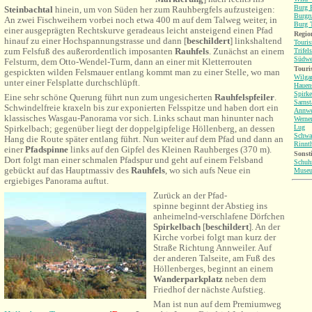
Burg B
Steinbachtal
hinein, um von Süden her zum Rauhbergfels aufzusteigen:
Burgr
An zwei Fischweihern vorbei noch etwa 400 m auf dem Talweg weiter, in
Burg T
einer ausgeprägten Rechtskurve geradeaus leicht ansteigend einen Pfad
Region
hinauf zu einer Hochspannungstrasse und dann [
beschildert
] linkshaltend
Touri
zum Felsfuß des außerordentlich imposanten
Rauhfels
. Zunächst an einem
Trifel
Südwe
Felsturm, dem Otto-Wendel-Turm, dann an einer mit Kletterrouten
Touri
gespickten wilden Felsmauer entlang kommt man zu einer Stelle, wo man
Wilga
unter einer Felsplatte durchschlüpft.
Hauen
Spirke
Eine sehr schöne Querung führt nun zum ungesicherten
Rauhfelspfeiler
.
Sarnst
Schwindelfreie kraxeln bis zur exponierten Felsspitze und haben dort ein
Annwe
klassisches Wasgau-Panorama vor sich.
Links schaut man hinunter nach
Werne
Spirkelbach; gegenüber liegt der doppelgipfelige Höllenberg, an dessen
Lug
Schwa
Hang die Route später entlang führt. Nun w
eiter auf dem Pfad und dann an
Rinnt
einer
Pfadspinne
links auf den
Gipfel des Kleinen Rauhberges (370 m).
Sonsti
Dort folgt man einer
schmalen Pfadspur und geht auf einem Felsband
Schuh
gebückt auf das Hauptmassiv des
Rauhfels
, wo sich aufs Neue ein
Muse
ergiebiges Panorama auftut.
Zurück an der Pfad-
spinne beginnt der Abstieg ins
anheimelnd-verschlafene Dörfchen
Spirkelbach
[
beschildert
]. An der
Kirche vorbei folgt man kurz der
Straße Richtung Annweiler. Auf
der anderen Talseite, am Fuß des
Höllenberges, beginnt an einem
Wanderparkplatz
neben dem
Friedhof der nächste Aufstieg.
Man ist nun auf dem Premiumweg