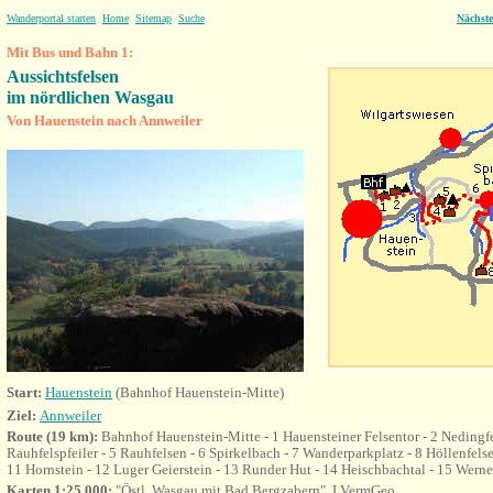
Wanderportal starten
Home
Sitemap
Suche
Nächst
Mit Bus und Bahn 1:
Aussichtsfelsen
im nördlichen Wasgau
Von Hauenstein nach Annweiler
Start:
Hauenstein
(Bahnhof
Hauenstein-Mitte)
Ziel:
Annweiler
Route (19 km):
Bahnhof
Hauenstein-Mitte - 1 Hauensteiner Felsentor - 2 Nedingfe
Rauhfelspfeiler - 5 Rauhfelsen - 6 Spirkelbach - 7 Wanderparkplatz - 8 Höllenfelse
11 Hornstein - 12 Luger Geierstein - 13 Runder Hut - 14 Heischbachtal - 15 Werne
Karten 1:25.000:
"Östl. Wasgau mit Bad Bergzabern", LVermGeo