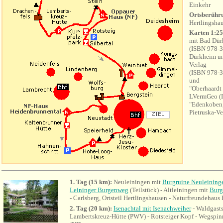
Einkehr
Ortsberühr
Hertlingsha
Karten 1:25
mit Bad Dü
(ISBN 978-3
Dürkheim un
Verlag
(ISBN 978-3
und
"Oberhaardt 
LVermGeo (I
"Edenkoben,
Pietruska-V
1. Tag (15 km):
Neuleiningen mit
Burgruine Neuleining
Leininger Burgenweg
(Teilstück) - Altleiningen mit
Burg
- Carlsberg, Ortsteil Hertlingshausen - Naturfreundehau
2. Tag (20 km):
Isenachtal mit Isenachweiher
- Waldgasts
Lambertskreuz-Hütte (PWV) - Rotsteiger Kopf - Wegspin