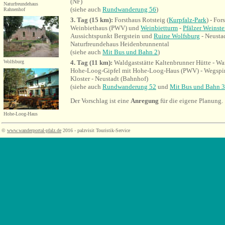
(NF)
Naturfreundehaus
(siehe auch
Rundwanderung 56
)
Rahnenhof
3. Tag (15 km):
Forsthaus Rotsteig (
Kurpfalz-Park
) - For
Weinbiethaus (PWV) und
Weinbietturm
-
Pfälzer Weinste
Aussichtspunkt Bergstein und
Ruine Wolfsburg
- Neustad
Naturfreundehaus Heidenbrunnental
(siehe auch
Mit Bus und Bahn 2
)
Wolfsburg
4
. Tag (11 km):
Waldgaststätte Kaltenbrunner Hütte - Wa
Hohe-Loog-Gipfel mit Hohe-Loog-Haus (PWV) - Wegspinn
Kloster - Neustadt (Bahnhof)
(siehe auch
Rundwanderung 52
und
Mit Bus und Bahn 3
Der Vorschlag ist eine
Anregung
für die eigene Planung.
Hohe-Loog-Haus
©
www.wanderportal-pfalz.de
2016 - palzvisit Touristik-Service