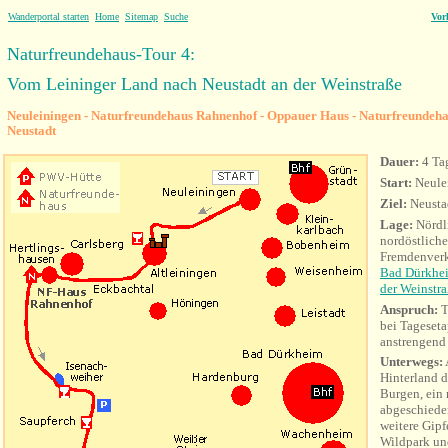
Wanderportal starten
Home
Sitemap
Suche
Vor
Naturfreundehaus-Tour 4:
Vom Leininger Land nach Neustadt an der Weinstraße
Neuleiningen - Naturfreundehaus Rahnenhof - Oppauer Haus - Naturfreundeha
Neustadt
Dauer:
4 Ta
Start:
Neule
Ziel:
Neusta
Lage:
Nördl
nordöstliche
Fremdenver
Bad Dürkhe
der Weinstr
Anspruch:
T
bei Tageseta
anstrengend
Unterwegs:
Hinterland d
Burgen, ein 
abgeschiede
weitere Gipf
Wildpark un