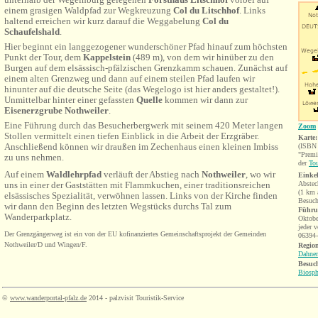
einem grasigen Waldpfad zur Wegkreuzung
Col du Litschhof
. Links
haltend erreichen wir kurz darauf die Weggabelung
Col du
Schaufelshald
.
Hier beginnt ein langgezogener wunderschöner Pfad hinauf zum höchsten
Punkt der Tour, dem
Kappelstein
(489 m), von dem wir hinüber zu den
Burgen auf dem elsässisch-pfälzischen Grenzkamm schauen. Zunächst auf
einem alten Grenzweg und dann auf einem steilen Pfad laufen wir
hinunter auf die deutsche Seite (das Wegelogo ist hier anders gestaltet!).
Unmittelbar hinter einer gefassten
Quelle
kommen wir dann zur
Eisenerzgrube Nothweiler
.
Eine Führung durch das Besucherbergwerk mit seinem 420 Meter langen
Zoom
Stollen vermittelt einen tiefen Einblick in die Arbeit der Erzgräber.
Karte:
Anschließend können wir draußen im Zechenhaus einen kleinen Imbiss
(ISBN 
"Prem
zu uns nehmen.
der
Tou
Auf einem
Waldlehrpfad
verläuft der Abstieg nach
Nothweiler
, wo wir
Einke
uns in einer der Gaststätten mit Flammkuchen, einer traditionsreichen
Abstec
(1 km 
elsässisches Spezialität, verwöhnen lassen. Links von der Kirche finden
Besuch
wir dann den Beginn des letzten Wegstücks durchs Tal zum
Führu
Wanderparkplatz.
Oktobe
jeder 
Der Grenzgänger
weg
ist ein von der EU kofinanziertes Gemeinschaftsprojekt der Gemeinden
06394
Nothweiler/D und Wingen/F.
Region
Dahner
Besuch
Biosph
©
www.wanderportal-pfalz.de
2014 - palzvisit Touristik-Service