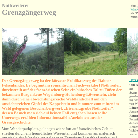
Nothweilerer
Vom
Wande
Grenzgängerweg
als 
zertifi
Der Grenzgängerweg
ist der
kürzeste Prädikatsweg des Dahner
Flyer
Felsenlandes.
Er beginnt im romantischen Fachwerkdorf Nothweiler,
Ort:
N
m)
durchstreift auf der französischen Seite ein hübsches Tal zu Füßen der
Start:
bekannten Burgenkette Wegelnburg-Hohenburg-Löwenstein, zieht
gerade
dann durch eine abwechslungsreiche Waldlandschaft auf den
m) od
aussichtsreichen Gipfel des Kappelstein und hinunter zum mitten im
von W
Wald gelegenen Besucherbergwerk „Eisenerzgrube Nothweiler“,
Länge
Anstie
dessen Besuch man sich auf keinen Fall entgehen lassen sollte.
Route
Unterwegs erzählen Informationstafeln Anekdoten aus der
Forest
Grenzgeschichte.
du Sch
Besuch
Vom Wanderparkplatz gelangen wir sofort auf französisches Gebiet,
Waldle
streifen durch ein freundliches Wiesental und kommen am malerisch
weiler
unterhalb der Wegelnburg gelegenen
Forsthaus Litschhof
vorbei auf