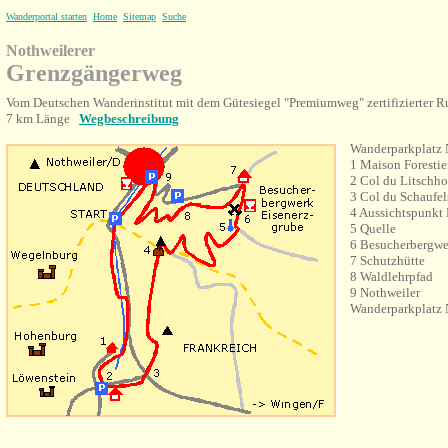
Wanderportal starten
Home
Sitemap
Suche
Nothweilerer
Grenzgängerweg
Vom Deutschen Wanderinstitut mit dem Gütesiegel "Premiumweg" zertifizierter
7 km Länge
Wegbeschreibung
Wanderparkplatz 
1 Maison Forestie
2 Col du Litschho
3 Col du Schaufel
4 Aussichtspunkt 
5 Quelle
6 Besucherbergwe
7 Schutzhütte
8 Waldlehrpfad
9 Nothweiler
Wanderparkplatz