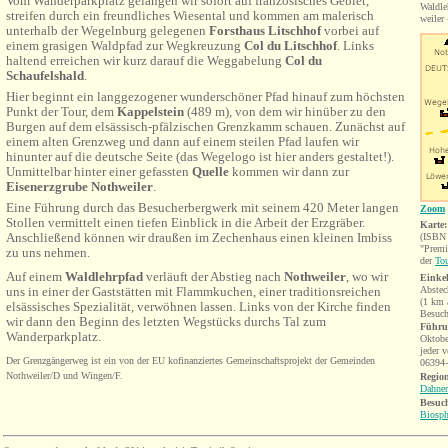
Vom Wanderparkplatz gelangen wir sofort auf französisches Gebiet,
Waldle
streifen durch ein freundliches Wiesental und kommen am malerisch
weiler
unterhalb der Wegelnburg gelegenen
Forsthaus Litschhof
vorbei auf
einem grasigen Waldpfad zur Wegkreuzung
Col du Litschhof
. Links
haltend erreichen wir kurz darauf die Weggabelung
Col du
Schaufelshald
.
Hier beginnt ein langgezogener wunderschöner Pfad hinauf zum höchsten
Punkt der Tour, dem
Kappelstein
(489 m), von dem wir hinüber zu den
Burgen auf dem elsässisch-pfälzischen Grenzkamm schauen. Zunächst auf
einem alten Grenzweg und dann auf einem steilen Pfad laufen wir
hinunter auf die deutsche Seite (das Wegelogo ist hier anders gestaltet!).
Unmittelbar hinter einer gefassten
Quelle
kommen wir dann zur
Eisenerzgrube Nothweiler
.
Eine Führung durch das Besucherbergwerk mit seinem 420 Meter langen
Zoom
Stollen vermittelt einen tiefen Einblick in die Arbeit der Erzgräber.
Karte:
Anschließend können wir draußen im Zechenhaus einen kleinen Imbiss
(ISBN 
"Prem
zu uns nehmen.
der
Tou
Auf einem
Waldlehrpfad
verläuft der Abstieg nach
Nothweiler
, wo wir
Einke
uns in einer der Gaststätten mit Flammkuchen, einer traditionsreichen
Abstec
(1 km 
elsässisches Spezialität, verwöhnen lassen. Links von der Kirche finden
Besuch
wir dann den Beginn des letzten Wegstücks durchs Tal zum
Führu
Wanderparkplatz.
Oktobe
jeder 
Der Grenzgänger
weg
ist ein von der EU kofinanziertes Gemeinschaftsprojekt der Gemeinden
06394
Nothweiler/D und Wingen/F.
Region
Dahner
Besuch
Biosph