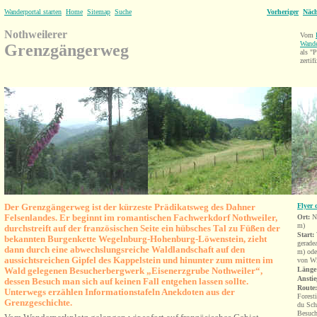
Wanderportal starten
Home
Sitemap
Suche
Vorheriger
Näch
Nothweilerer
Vom
Wande
Grenzgängerweg
als 
zertifi
Der Grenzgängerweg
ist der
kürzeste Prädikatsweg des Dahner
Flyer
Felsenlandes.
Er beginnt im romantischen Fachwerkdorf Nothweiler,
Ort:
N
m)
durchstreift auf der französischen Seite ein hübsches Tal zu Füßen der
Start:
bekannten Burgenkette Wegelnburg-Hohenburg-Löwenstein, zieht
gerade
dann durch eine abwechslungsreiche Waldlandschaft auf den
m) od
aussichtsreichen Gipfel des Kappelstein und hinunter zum mitten im
von W
Wald gelegenen Besucherbergwerk „Eisenerzgrube Nothweiler“,
Länge
Anstie
dessen Besuch man sich auf keinen Fall entgehen lassen sollte.
Route
Unterwegs erzählen Informationstafeln Anekdoten aus der
Forest
Grenzgeschichte.
du Sch
Besuch