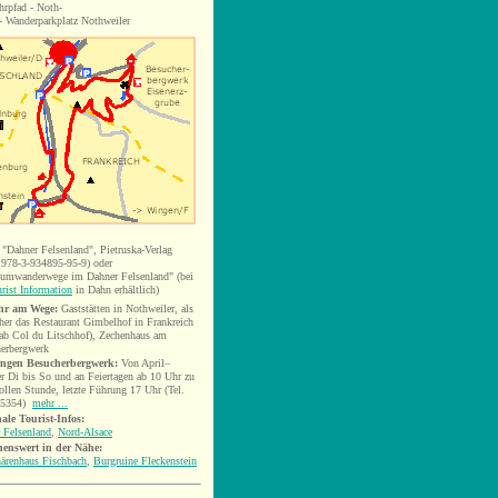
hrpfad - Noth-
 -
Wanderparkplatz
Nothweiler
"Dahner Felsenland", Pietruska-Verlag
978-3-934895-95-9) oder
iumwanderwege im Dahner Felsenland"
(bei
rist Information
in Dahn
erhältlich)
hr am Wege:
Gaststätten in Nothweiler, als
her das Restaurant Gimbelhof in Frankreich
ab Col du Litschhof), Zechenhaus am
erbergwerk
ngen Besucherbergwerk:
Von April–
r Di bis So und an Feiertagen ab 10 Uhr zu
vollen Stunde, letzte Führung 17 Uhr (Tel.
-5354)
mehr ...
ale Tourist-Infos:
 Felsenland
,
Nord-Alsace
enswert in der Nähe:
ärenhaus Fischbach
,
Burgruine Fleckenstein