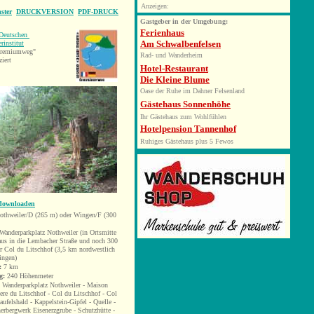
Anzeigen:
ster
DRUCKVERSION
PDF-DRUCK
Gastgeber in der Umgebung:
Ferienhaus
Deutschen
Am Schwalbenfelsen
rinstitut
"Premiumweg"
Rad- und Wanderheim
ziert
Hotel-Restaurant
Die Kleine Blume
Oase der Ruhe im Dahner Felsenland
Gästehaus Sonnenhöhe
Ihr Gästehaus zum Wohlfühlen
Hotelpension Tannenhof
Ruhiges Gästehaus plus 5 Fewos
 downloaden
othweiler/D (265 m) oder Wingen/F (300
Wanderparkplatz Nothweiler (in Ortsmitte
aus in die Lembacher Straße und noch 300
er
Col du Litschhof (3,5 km nordwestlich
ingen)
:
7
km
g:
240 Höhenmeter
:
Wanderparkplatz Nothweiler -
Maison
iere du Litschhof
- Col du Litschhof - Col
aufelshald - Kappelstein-Gipfel - Quelle -
erbergwerk Eisenerzgrube - Schutzhütte -