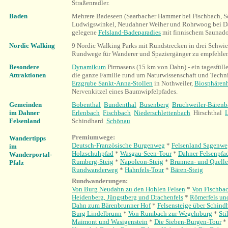
Straßenradler.
Baden
Mehrere Badeseen (Saarbacher Hammer bei Fischbach, S
Ludwigswinkel, Neudahner Weiher und Rohrwoog bei Da
gelegene
Felsland-Badeparadies
mit finnischem Saunado
Nordic Walking
9 Nordic Walking Parks mit Rundstrecken in drei Schwier
Rundwege für Wanderer und Spaziergänger zu empfehle
Besondere
Dynamikum
Pirmasens (15 km von Dahn) - ein tagesfüll
Attraktionen
die ganze Familie rund um Naturwissenschaft und Techn
Erzgrube Sankt-Anna-Stollen
in Nothweiler,
Biosphären
Nervenkitzel eines Baumwipfelpfades.
Gemeinden
Bobenthal
Bundenthal
Busenberg
Bruchweiler-Bärenb
im Dahner
Erlenbach
Fischbach
Niederschlettenbach
Hirschthal
Felsenland
Schindhard
Schönau
Premiumwege:
Wandertipps
Deutsch-Französische Burgenweg
*
Felsenland Sagenwe
im
Holzschuhpfad
*
Wasgau-Seen-Tour
*
Dahner Felsenpfa
Wanderportal-
Rumberg-Steig
*
Napoleon-Steig
*
Brunnen- und Quell
Pfalz
Rundwanderweg
*
Hahnfels-Tour
*
Bären-Steig
Rundwanderungen:
Von Burg Neudahn zu den Hohlen Felsen
*
Von Fischba
Heidenberg, Jüngstberg und Drachenfels
*
Römerfels u
Dahn zum Bärenbrunner Hof
*
Felsensteige über Schind
Burg Lindelbrunn
*
Von Rumbach zur Wegelnburg
*
Sti
Maimont und Wasigenstein
*
Die Sieben-Burgen-Tour
*