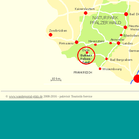
©
www.wanderportal-pfalz.de
2008-2016 - palzvisit Touristik-Service