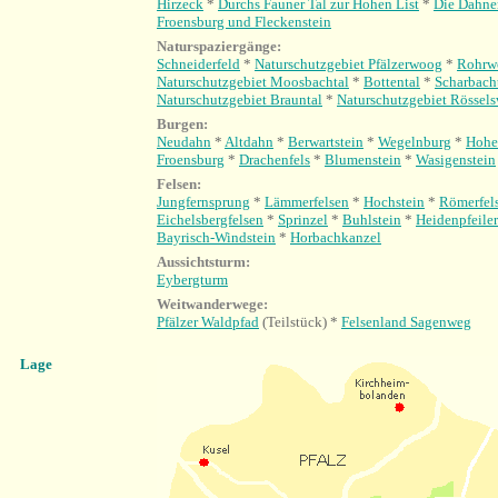
Hirzeck
*
Durchs Fauner Tal zur Hohen List
*
Die Dahne
Froensburg und Fleckenstein
Naturspaziergänge:
Schneiderfeld
*
Naturschutzgebiet Pfälzerwoog
*
Rohrw
Naturschutzgebiet Moosbachtal
*
Bottental
*
Scharbach
Naturschutzgebiet Brauntal
*
Naturschutzgebiet Rössel
Burgen:
Neudahn
*
Altdahn
*
Berwartstein
*
Wegelnburg
*
Hohe
Froensburg
*
Drachenfels
*
Blumenstein
*
Wasigenstein
Felsen:
Jungfernsprung
*
Lämmerfelsen
*
Hochstein
*
Römerfel
Eichelsbergfelsen
*
Sprinzel
*
Buhlstein
*
Heidenpfeiler
Bayrisch-Windstein
*
Horbachkanzel
Aussichtsturm:
Eybergturm
Weitwanderwege:
Pfälzer Waldpfad
(Teilstück) *
Felsenland Sagenweg
Lage