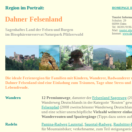
Region im Portrait:
HOMEPAGE D
Dahner Felsenland
Tourist Informa
Schulstr. 29
66994 Dahn
Tel: 06391/9196
Sagenhaftes Land der Felsen und Burgen
Mail:
tourist.nf
Internet:
www.dah
im Biosphärenreservat Naturpark Pfälzerwald
Die ideale Ferienregion für Familien mit Kindern, Wanderer, Radwanderer 
Dahner Felsenland sind eine Einladung zum Träumen, Tage ohne Stress und 
Lebensfreude.
Wandern
12 Premiumwege
, darunter der
Felsenland Sagenweg
(2
Wanderweg Deutschlands in der Kategorie "Routen" gew
Felsenpfad
(2008 zweitschönster Wanderweg Deutschlands
und eine schier unerschöpfliche
Vielzahl weiterer einfa
Wanderrouten und Spaziergänge
(Tipps dazu unten auf 
Radeln
Pamina-Radweg Lautertal
,
Sauertal-Radweg
,
Raubritter
für Mountainbiker; verkehrsarme, zum Teil steigungsrei