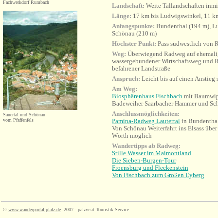
Fachwerkdorf Rumbach
Landschaft:
Weite Tallandschaften inmi
Länge:
17 km bis Ludwigswinkel, 11 km
Anfangspunkte:
Bundenthal (194 m), L
Schönau (210 m)
Höchster Punkt:
Pass südwestlich von 
Weg:
Überwiegend Radweg auf ehemalige
wassergebundener Wirtschaftsweg und 
befahrener Landstraße
Anspruch:
Leicht bis auf einen Anstie
Am Weg:
Biosphärenhaus Fischbach
mit Baumwip
Badeweiher Saarbacher Hammer und Sc
Anschlussmöglichkeiten:
Sauertal und Schönau
vom Pfaffenfels
Pamina-Radweg Lautertal
in Bundentha
Von Schönau Weiterfahrt ins Elsass übe
Wörth möglich
Wandertipps ab Radweg:
Stille Wasser im Maimontland
Die Sieben-Burgen-Tour
Froensburg und Fleckenstein
Von Fischbach zum Großen Eyberg
©
www.wanderportal-pfalz.de
2007 - palzvisit Touristik-Service