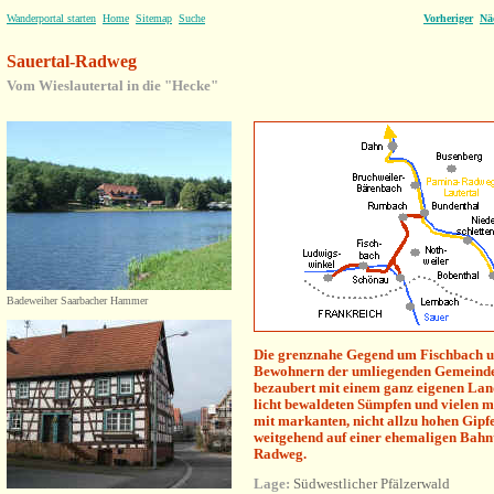
Wanderportal starten
Home
Sitemap
Suche
Vorheriger
Nä
Sauertal-Radweg
Vom Wieslautertal
in die "Hecke"
Badeweiher Saarbacher Hammer
Die grenznahe Gegend um Fischbach u
Bewohnern der umliegenden Gemeinde
bezaubert mit einem ganz eigenen Land
licht bewaldeten Sümpfen und vielen m
mit markanten, nicht allzu hohen Gipfel
weitgehend auf einer ehemaligen Bahnt
Radweg.
Lage:
Südwestlicher Pfälzerwald