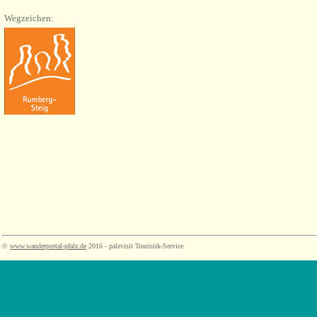
Wegzeichen:
©
www.wanderportal-pfalz.de
2016 - palzvisit Touristik-Service