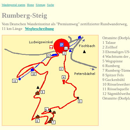
Wanderportal starten
Home
Sitemap
Suche
Rumberg-Steig
Vom Deutschen Wanderinstitut als "Premiumweg" zertifizierter Rundwanderweg,
11 km Länge
Wegbeschreibung
Ortsmitte (Dorfpl
1 Talaue
2 Zollhof
3 Ehemaliges US
4 Wachtturm der 
5 Wegspinne
6 Rumberg
7 Rumberg-Türm
8 Spitzer Fels
9 Guckenbühl
10 Rösselsweiher
11 Rösselsquelle
12 Sägmühlweihe
Ortsmitte (Dorfpl