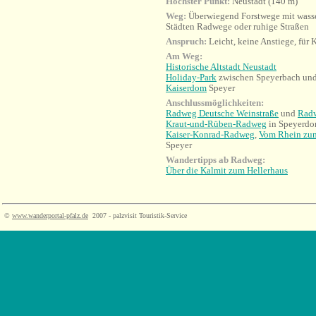
Höchster Punkt:
Neustadt (140 m)
Weg:
Überwiegend Forstwege mit wass
Städten Radwege oder ruhige Straßen
Anspruch:
Leicht, keine Anstiege, für 
Am Weg:
Historische Altstadt Neustadt
Holiday-Park
zwischen Speyerbach un
Kaiserdom
Speyer
Anschlussmöglichkeiten:
Radweg Deutsche Weinstraße
und
Radw
Kraut-und-Rüben-
Radweg
in Speyerdo
Kaiser-Konrad-Radweg
,
Vom Rhein zu
Speyer
Wandertipps ab Radweg:
Über die Kalmit zum Hellerhaus
©
www.wanderportal-pfalz.de
2007 - palzvisit Touristik-Service