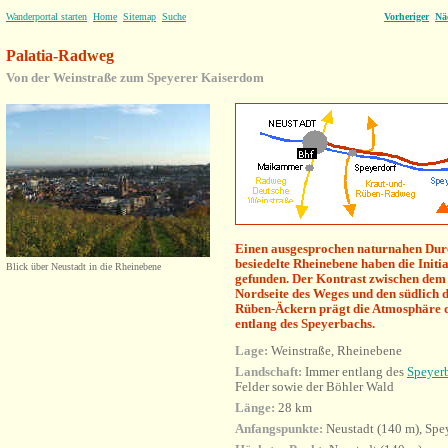
Wanderportal starten
Home
Sitemap
Suche
Vorheriger
Nä
Palatia-Radweg
Von der Weinstraße zum Speyerer Kaiserdom
Einen ausgesprochen naturnahen Durc
besiedelte Rheinebene haben die Init
Blick über Neustadt in die Rheinebene
gefunden. Der Kontrast zwischen dem
Nordseite des Weges und den südlich 
Rüben-Äckern prägt die Atmosphäre 
entlang des Speyerbachs.
Lage:
Weinstraße, Rheinebene
Landschaft:
Immer
entlang des
Speyer
Felder sowie der Böhler Wald
Länge:
28 km
Anfangspunkte:
Neustadt (140 m), Spe