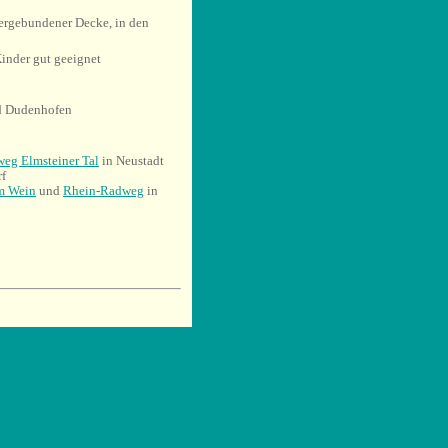
ergebundener Decke, in den
Kinder gut geeignet
d Dudenhofen
eg Elmsteiner Tal
in Neustadt
rf
m Wein
und
Rhein-Radweg
in