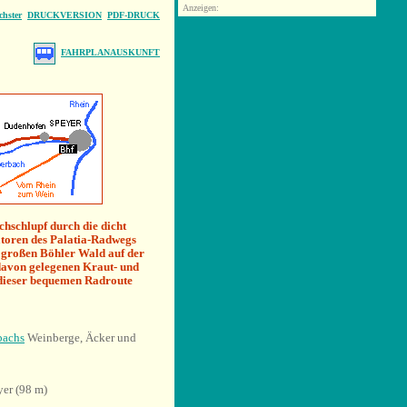
Anzeigen:
chster
DRUCKVERSION
PDF-DRUCK
FAHRPLANAUSKUNFT
hschlupf durch die dicht
iatoren des Palatia-Radwegs
 großen Böhler Wald auf der
davon gelegenen Kraut- und
dieser bequemen Radroute
bachs
Weinberge, Äcker und
yer (98 m)