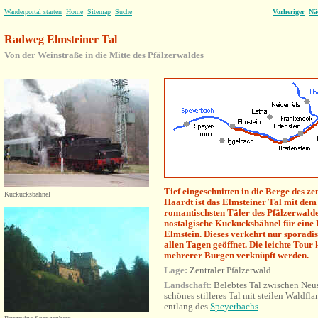
Wanderportal starten
Home
Sitemap
Suche
Vorheriger
Nä
Radweg Elmsteiner Tal
Von der Weinstraße in die Mitte des Pfälzerwaldes
Tief eingeschnitten in die Berge des z
Kuckucksbähnel
Haardt ist das Elmsteiner Tal mit dem
romantischsten Täler des Pfälzerwalde
nostalgische Kuckucksbähnel für eine
Elmstein. Dieses verkehrt nur sporadi
allen Tagen geöffnet. Die leichte Tou
mehrerer Burgen verknüpft werden.
Lage:
Zentraler Pfälzerwald
Landschaft:
Belebtes Tal zwischen Neus
schönes stilleres Tal mit steilen Waldfl
entlang des
Speyerbachs