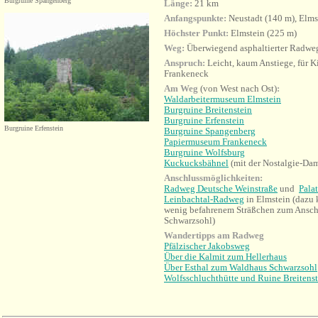
Burgruine Spangenberg
Länge:
21 km
Anfangspunkte:
Neustadt (140 m), Elms
Höchster Punkt:
Elmstein (225 m)
Weg:
Überwiegend asphaltierter Radwe
Anspruch:
Leicht, kaum Anstiege, für K
Frankeneck
Am Weg
(von West nach Ost)
:
Waldarbeitermuseum Elmstein
Burgruine Breitenstein
Burgruine Erfenstein
Burgruine Erfenstein
Burgruine Spangenberg
Papiermuseum Frankeneck
Burgruine Wolfsburg
Kuckucksbähnel
(mit der Nostalgie-Dam
Anschlussmöglichkeiten:
Radweg Deutsche Weinstraße
und
Pala
Leinbachtal-Radweg
in Elmstein (dazu 
wenig befahrenem Sträßchen zum Ansc
Schwarzsohl)
Wandertipps am Radweg
Pfälzischer Jakobsweg
Über die Kalmit zum Hellerhaus
Über Esthal zum Waldhaus Schwarzsohl
Wolfsschluchthütte und Ruine Breitenst