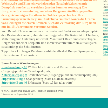
(sehr
Weinstraße und Elmstein verkehrenden Nostalgiebähnchen mit
Freiz
Dampflok autofrei zu erreichen (nur im Sommer sonntags). Die
(Rich
Hamb
Burgruine Breitenstein liegt auf einer Bergnase nördlich gegenüber
Bade
de
m gleichnamigen Forsthaus im Tal des Speyerbaches. Ihre
Helmb
Gründungsgeschichte liegt im Dunkeln; vermutlich waren die Grafen
Kuck
Kurpf
von Leiningen die ersten Besitzer. Auch die Zerstörung der Burg kann
Regio
nur im 15. Jahrhundert vermutet werden.
Regi
Zentr
Vom Bahnhof überschreitet man die Straße und findet am Wanderparkplatz
Tour
den Beginn des kurzen, aber steilen Burgpfades.
Die Ruine ist in Oberburg,
Lamb
Mittelburg und Unterburg unterteilt. Man findet Reste eines viereckigen
Elms
Bergfrieds auf einer Felsp
latte und zweier Batterietürme; am auffälligsten
Neide
Neust
ist allerdings die Schildmauer.
Fran
Tipp: Ein 7 km langer Rundweg verbindet die drei Burgen Spangenberg,
Iggel
Estha
Erfenstein und Breitenstein.
Benachbarte Wanderungen:
Rundwanderung 10
Wolfsschluchthütte und Ruine Breitenstein
(Ausgangspunkt am Wanderparkplatz)
Naturspaziergang 9
Breitenbachtal
(Ausgangspunkt am Wanderparkplatz)
Stippvisite Burg 5
Spangenberg (Start 1,5 km talabwärts)
Stippvisite Burg 46
Erfenstein
(Start 1,5 km talabwärts)
©
www.wanderportal-pfalz.de
2005 - palzvisit Touristik-Service
Überarbeitet im September 2020