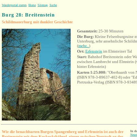
Wanderportal starten
Home
Sitemap
Suche
Burg 28: Breitenstein
Schildmauerburg mit dunkler Geschichte
Gesamtzeit:
25-30 Minuten
Die Burg:
Kleine Felsenburgruine m
Unterburg, sehr ansehnliche Schild
(
mehr...
)
Ort:
Erfenstein
im Elmsteiner Tal
Start:
Bahnhof Breitenstein oder Wa
zwischen Lambrecht und Elmstein 
hinter Erfenstein)
Karten 1:25.000:
"Oberhaardt von 
(ISBN 978-3-89637-402-8) oder "E
Pietruska-Verlag (ISBN 978-3-9348
Wie die benachbarten Burgen Spangenberg und Erfenstein ist auch der
In d
Neust
Breitenstein mit dem Kuckucksbähnel, einem zwischen Neustadt an der