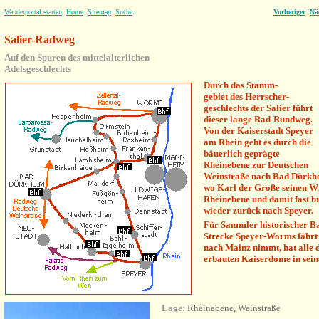
Wanderportal starten
Home
Sitemap
Suche
Vorheriger
Nä
Salier-Radweg
Auf den Spuren des mittelalterlichen
Adelsgeschlechts
Durch das Stamm-
gebiet des Herrscher-
geschlechts der Salier führt
dieser lange Rad-Rundweg.
Von der Kaiserstadt Speyer
am Rhein geht es durch die
bäuerlich geprägte
Rheinebene zur Deutschen
Weinstraße nach Bad Dürkh
wo Karl der Große seinen Wi
Rheinebene und damit fast b
wieder zurück nach Speyer.
Für Sammler historischer B
Strecke Speyer-Worms fährt
nach Mainz nimmt, hat alle d
erbauten Kaiserdome in sei
Lage:
Rheinebene, Weinstraße