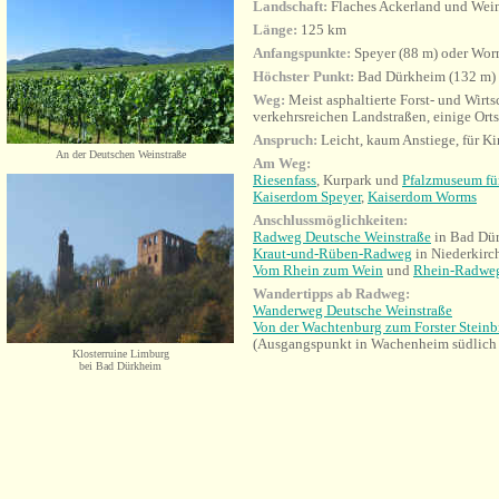
Landschaft:
Flaches Ackerland und Wei
Länge:
125 km
Anfangspunkte:
Speyer (88 m) oder Wor
Höchster Punkt:
Bad Dürkheim (132 m)
Weg:
Meist asphaltierte Forst- und Wirt
verkehrsreichen Landstraßen, einige Ort
Anspruch:
Leicht, kaum Anstiege, für Ki
An der Deutschen Weinstraße
Am Weg:
Riesenfass
, Kurpark und
Pfalzmuseum fü
Kaiserdom Speyer
,
Kaiserdom Worms
Anschlussmöglichkeiten:
Radweg Deutsche Weinstraße
in Bad Dü
Kraut-und-Rüben-Radweg
in Niederkirc
Vom Rhein zum Wein
und
Rhein-Radwe
Wandertipps ab Radweg:
Wanderweg Deutsche Weinstraße
Von der Wachtenburg zum Forster Stein
(Ausgangspunkt in Wachenheim südlich
Klosterruine Limburg
bei Bad Dürkheim